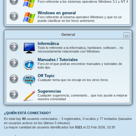
Foro referente a los sistemas operativos Windows 3.1 y NT 4
Windows en general
Foro referente al sistema operativo Windows y que no se
puede clasificar en los foros anteriores
General
Informática
Todo lo referente a la informatica, hardware, software... no
necesariamente relacionado con Windows
Manuales / Tutoriales
Foro en el que podras encontrar manuales y tutoriales de
todo tipo
Off Topic
Cualquier tema que no encaje en los otros foros
Sugerencias
Cualquier sugerencia, comentario... que nos ayude a mejorar
nuestra comunidad
¿QUIÉN ESTÁ CONECTADO?
En total hay
80
usuarios conectados :: 3 registrados, 0 ocultos y 77 invitados (basados
en usuarios activos en los últimos 5 minutos)
La mayor cantidad de usuarios identificados fue
5321
el 22 Feb 2026, 10:30