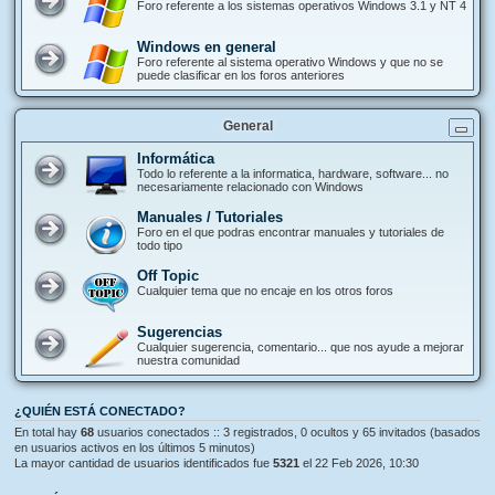
Foro referente a los sistemas operativos Windows 3.1 y NT 4
Windows en general
Foro referente al sistema operativo Windows y que no se
puede clasificar en los foros anteriores
General
Informática
Todo lo referente a la informatica, hardware, software... no
necesariamente relacionado con Windows
Manuales / Tutoriales
Foro en el que podras encontrar manuales y tutoriales de
todo tipo
Off Topic
Cualquier tema que no encaje en los otros foros
Sugerencias
Cualquier sugerencia, comentario... que nos ayude a mejorar
nuestra comunidad
¿QUIÉN ESTÁ CONECTADO?
En total hay
68
usuarios conectados :: 3 registrados, 0 ocultos y 65 invitados (basados
en usuarios activos en los últimos 5 minutos)
La mayor cantidad de usuarios identificados fue
5321
el 22 Feb 2026, 10:30