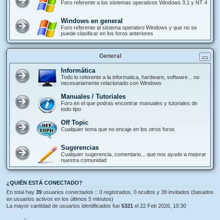
Foro referente a los sistemas operativos Windows 3.1 y NT 4
Windows en general
Foro referente al sistema operativo Windows y que no se
puede clasificar en los foros anteriores
General
Informática
Todo lo referente a la informatica, hardware, software... no
necesariamente relacionado con Windows
Manuales / Tutoriales
Foro en el que podras encontrar manuales y tutoriales de
todo tipo
Off Topic
Cualquier tema que no encaje en los otros foros
Sugerencias
Cualquier sugerencia, comentario... que nos ayude a mejorar
nuestra comunidad
¿QUIÉN ESTÁ CONECTADO?
En total hay
39
usuarios conectados :: 0 registrados, 0 ocultos y 39 invitados (basados
en usuarios activos en los últimos 5 minutos)
La mayor cantidad de usuarios identificados fue
5321
el 22 Feb 2026, 10:30