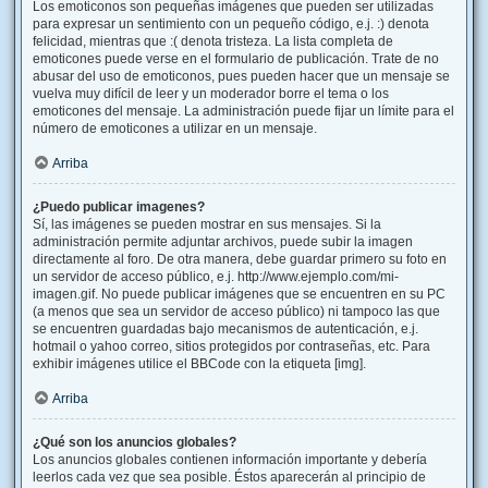
Los emoticonos son pequeñas imágenes que pueden ser utilizadas
para expresar un sentimiento con un pequeño código, e.j. :) denota
felicidad, mientras que :( denota tristeza. La lista completa de
emoticones puede verse en el formulario de publicación. Trate de no
abusar del uso de emoticonos, pues pueden hacer que un mensaje se
vuelva muy difícil de leer y un moderador borre el tema o los
emoticones del mensaje. La administración puede fijar un límite para el
número de emoticones a utilizar en un mensaje.
Arriba
¿Puedo publicar imagenes?
Sí, las imágenes se pueden mostrar en sus mensajes. Si la
administración permite adjuntar archivos, puede subir la imagen
directamente al foro. De otra manera, debe guardar primero su foto en
un servidor de acceso público, e.j. http://www.ejemplo.com/mi-
imagen.gif. No puede publicar imágenes que se encuentren en su PC
(a menos que sea un servidor de acceso público) ni tampoco las que
se encuentren guardadas bajo mecanismos de autenticación, e.j.
hotmail o yahoo correo, sitios protegidos por contraseñas, etc. Para
exhibir imágenes utilice el BBCode con la etiqueta [img].
Arriba
¿Qué son los anuncios globales?
Los anuncios globales contienen información importante y debería
leerlos cada vez que sea posible. Éstos aparecerán al principio de