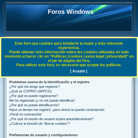
Foros Windows
Este foro usa cookies para brindarte la mejor y más relevante
FAQ
experiencia.
Puede obtener más información sobre las cookies utilizadas en todo
B
Índice general
Preguntas Frecuentes
momento al hacer clic en "Políticas (cookies | aviso legal | privacidad)" en
el pie de página del foro.
u
Para utilizar este foro, es necesario que acepte las políticas.
Preguntas Frecuentes
s
[ Acepto ]
c
Problemas acerca de la identificación y el registro
a
¿Por qué me tengo que registrar?
r
¿Qué es COPPA? (APPCO)
¿Por qué no puedo registrarme?
Me he registrado ¡y no me puedo identificar!
¿Por qué no puedo identificarme?
Hace un tiempo me registré, ¡pero ahora no puedo conectarme!
¡Perdí mi contraseña!
¿Por qué mi sesión de usuario expira automáticamente?
¿Cuál es la función de “Borrar cookies”?
Preferencias de usuario y configuraciones