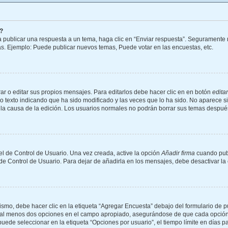
?
 publicar una respuesta a un tema, haga clic en “Enviar respuesta”. Seguramente n
as. Ejemplo: Puede publicar nuevos temas, Puede votar en las encuestas, etc.
r o editar sus propios mensajes. Para editarlos debe hacer clic en en botón
editar
o texto indicando que ha sido modificado y las veces que lo ha sido. No aparece s
 y la causa de la edición. Los usuarios normales no podrán borrar sus temas despu
l de Control de Usuario. Una vez creada, active la opción
Añadir firma
cuando publ
 de Control de Usuario. Para dejar de añadirla en los mensajes, debe desactivar l
mo, debe hacer clic en la etiqueta “Agregar Encuesta” debajo del formulario de publ
 y al menos dos opciones en el campo apropiado, asegurándose de que cada opción 
de seleccionar en la etiqueta “Opciones por usuario”, el tiempo límite en días para