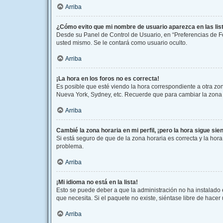
Arriba
¿Cómo evito que mi nombre de usuario aparezca en las li
Desde su Panel de Control de Usuario, en “Preferencias de F
usted mismo. Se le contará como usuario oculto.
Arriba
¡La hora en los foros no es correcta!
Es posible que esté viendo la hora correspondiente a otra zona
Nueva York, Sydney, etc. Recuerde que para cambiar la zona h
Arriba
Cambié la zona horaria en mi perfil, ¡pero la hora sigue sie
Si está seguro de que de la zona horaria es correcta y la hor
problema.
Arriba
¡Mi idioma no está en la lista!
Esto se puede deber a que la administración no ha instalado 
que necesita. Si el paquete no existe, siéntase libre de hace
Arriba