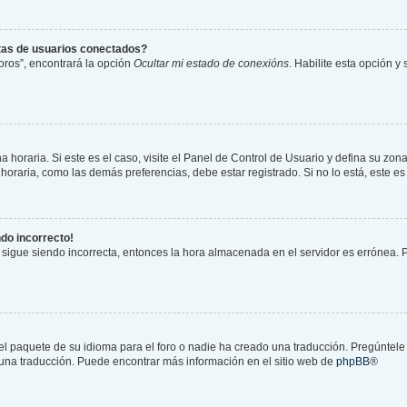
stas de usuarios conectados?
oros”, encontrará la opción
Ocultar mi estado de conexións
. Habilite esta opción 
 horaria. Si este es el caso, visite el Panel de Control de Usuario y defina su zona
oraria, como las demás preferencias, debe estar registrado. Si no lo está, este 
ndo incorrecto!
a sigue siendo incorrecta, entonces la hora almacenada en el servidor es errónea.
el paquete de su idioma para el foro o nadie ha creado una traducción. Pregúntele 
r una traducción. Puede encontrar más información en el sitio web de
phpBB
®