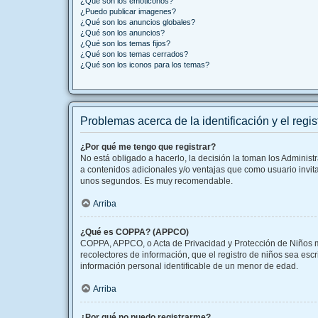
¿Qué son los emoticonos?
¿Puedo publicar imagenes?
¿Qué son los anuncios globales?
¿Qué son los anuncios?
¿Qué son los temas fijos?
¿Qué son los temas cerrados?
¿Qué son los iconos para los temas?
Problemas acerca de la identificación y el regis
¿Por qué me tengo que registrar?
No está obligado a hacerlo, la decisión la toman los Adminis
a contenidos adicionales y/o ventajas que como usuario invita
unos segundos. Es muy recomendable.
Arriba
¿Qué es COPPA? (APPCO)
COPPA, APPCO, o Acta de Privacidad y Protección de Niños men
recolectores de información, que el registro de niños sea esc
información personal identificable de un menor de edad.
Arriba
¿Por qué no puedo registrarme?