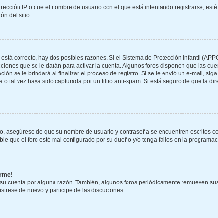
rección IP o que el nombre de usuario con el que está intentando registrarse, esté
n del sitio.
 está correcto, hay dos posibles razones. Si el Sistema de Protección Infantil (APP
ciones que se le darán para activar la cuenta. Algunos foros disponen que las cu
ión se le brindará al finalizar el proceso de registro. Si se le envió un e-mail, sig
 o tal vez haya sido capturada por un filtro anti-spam. Si está seguro de que la di
ero, asegúrese de que su nombre de usuario y contraseña se encuentren escritos c
e que el foro esté mal configurado por su dueño y/o tenga fallos en la programaci
arme!
 su cuenta por alguna razón. También, algunos foros periódicamente remueven sus
gistrese de nuevo y participe de las discuciones.