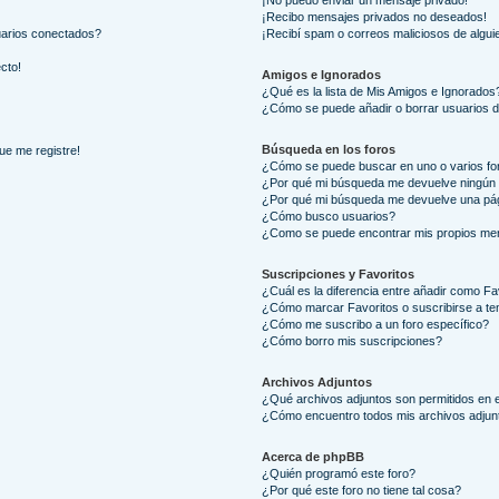
¡No puedo enviar un mensaje privado!
¡Recibo mensajes privados no deseados!
uarios conectados?
¡Recibí spam o correos maliciosos de alguie
ecto!
Amigos e Ignorados
¿Qué es la lista de Mis Amigos e Ignorados
¿Cómo se puede añadir o borrar usuarios d
Búsqueda en los foros
ue me registre!
¿Cómo se puede buscar en uno o varios fo
¿Por qué mi búsqueda me devuelve ningún 
¿Por qué mi búsqueda me devuelve una pág
¿Cómo busco usuarios?
¿Como se puede encontrar mis propios me
Suscripciones y Favoritos
¿Cuál es la diferencia entre añadir como Fa
¿Cómo marcar Favoritos o suscribirse a t
¿Cómo me suscribo a un foro específico?
¿Cómo borro mis suscripciones?
Archivos Adjuntos
¿Qué archivos adjuntos son permitidos en e
¿Cómo encuentro todos mis archivos adjun
Acerca de phpBB
¿Quién programó este foro?
¿Por qué este foro no tiene tal cosa?