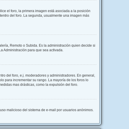
e el foro, la primera imagen está asociada a la posición
s dentro del foro. La segunda, usualmente una imagen más
alería, Remoto o Subida. Es la administración quien decide si
a Administración para que sea activada.
ro del foro, e.j. moderadores y administradores. En general,
lo para incrementar su rango. La mayoría de los foros lo
edidas mas drásticas, como la expulsión del foro.
el uso malicioso del sistema de e-mail por usuarios anónimos.