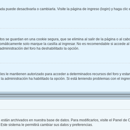
a puede desactivarla o cambiarla. Visite la página de ingreso (login) y haga clic
tos se guardan en una cookie segura, que se elimina al salir de la página o al cab
omáticamente solo marque la casilla al ingresar. No es recomendable si accede al f
a administración del foro ha deshabilitado la opción.
ales le mantienen autorizado para acceder a determinados recursos del foro y esta
i la administración ha habilitado la opción. Si está teniendo problemas con el ingr
s están archivados en nuestra base de datos. Para modificarlos, visite el Panel de
 Este sistema le permitirá cambiar sus datos y preferencias.