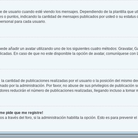
 usuario cuando esté viendo los mensajes. Dependiendo de la plantilla que utilic
ues o puntos, indicando la cantidad de mensajes publicados por usted o su estatu
personal para cada usuario.
uede añadir un avatar utilizando uno de los siguientes cuatro métodos: Gravatar, G
cadas. En caso de que no este disponible la opción de avatar, comuníquese con L
a cantidad de publicaciones realizadas por el usuario o la posición del mismo dent
do por la administración. Por favor, no abuse de sus privilegios de publicación so
dores reducirán el número de publicaciones realizadas, llegando incluso a tomar m
¡me pide que me registre!
s a través del foro, si la administración habilita la opción. Esto es para prevenir 