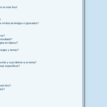
n en este foro!
?
e mi lista de Amigos e Ignorados?
ros?
resultado?
ina en blanco?
nsajes y temas?
vorito y suscribirme a un tema?
emas específicos?
ste foro?
tos?