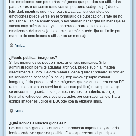
Los emoticonos son pequeñas imágenes que pueden ser utilizadas
para expresar un sentimiento con un pequeño código, e.j. :) denota
felicidad, mientras que :( denota tristeza. La lista completa de
emoticones puede verse en el formulario de publicación. Trate de no
abusar del uso de emoticonos, pues pueden hacer que un mensaje se
vuelva muy difícil de leer y un moderador borre el tema o los
emoticones del mensaje. La administración puede fijar un límite para el
número de emoticones a utilizar en un mensaje.
Arriba
¿Puedo publicar imagenes?
Sí, las imágenes se pueden mostrar en sus mensajes. Si la
administración permite adjuntar archivos, puede subir la imagen
directamente al foro. De otra manera, debe guardar primero su foto en
un servidor de acceso público, e.j. http://www.ejemplo.com/mi-
imagen.gif. No puede publicar imágenes que se encuentren en su PC
(a menos que sea un servidor de acceso público) ni tampoco las que
se encuentren guardadas bajo mecanismos de autenticación, e.j.
hotmail o yahoo correo, sitios protegidos por contraseñas, etc. Para
exhibir imágenes utilice el BBCode con la etiqueta [img].
Arriba
¿Qué son los anuncios globales?
Los anuncios globales contienen información importante y debería
leerlos cada vez que sea posible. Éstos aparecerán al principio de