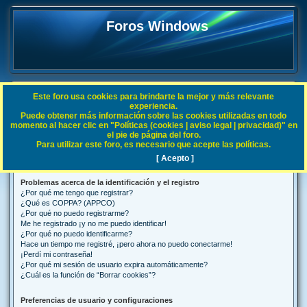
Foros Windows
Este foro usa cookies para brindarte la mejor y más relevante
FAQ
experiencia.
Puede obtener más información sobre las cookies utilizadas en todo
B
Índice general
Preguntas Frecuentes
momento al hacer clic en "Políticas (cookies | aviso legal | privacidad)" en
el pie de página del foro.
u
Para utilizar este foro, es necesario que acepte las políticas.
Preguntas Frecuentes
s
[ Acepto ]
c
Problemas acerca de la identificación y el registro
a
¿Por qué me tengo que registrar?
r
¿Qué es COPPA? (APPCO)
¿Por qué no puedo registrarme?
Me he registrado ¡y no me puedo identificar!
¿Por qué no puedo identificarme?
Hace un tiempo me registré, ¡pero ahora no puedo conectarme!
¡Perdí mi contraseña!
¿Por qué mi sesión de usuario expira automáticamente?
¿Cuál es la función de “Borrar cookies”?
Preferencias de usuario y configuraciones