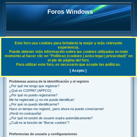
Foros Windows
Este foro usa cookies para brindarte la mejor y más relevante
FAQ
experiencia.
Puede obtener más información sobre las cookies utilizadas en todo
B
Índice general
Preguntas Frecuentes
momento al hacer clic en "Políticas (cookies | aviso legal | privacidad)" en
el pie de página del foro.
u
Para utilizar este foro, es necesario que acepte las políticas.
Preguntas Frecuentes
s
[ Acepto ]
c
Problemas acerca de la identificación y el registro
a
¿Por qué me tengo que registrar?
r
¿Qué es COPPA? (APPCO)
¿Por qué no puedo registrarme?
Me he registrado ¡y no me puedo identificar!
¿Por qué no puedo identificarme?
Hace un tiempo me registré, ¡pero ahora no puedo conectarme!
¡Perdí mi contraseña!
¿Por qué mi sesión de usuario expira automáticamente?
¿Cuál es la función de “Borrar cookies”?
Preferencias de usuario y configuraciones