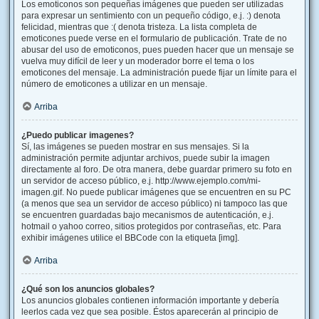
Los emoticonos son pequeñas imágenes que pueden ser utilizadas
para expresar un sentimiento con un pequeño código, e.j. :) denota
felicidad, mientras que :( denota tristeza. La lista completa de
emoticones puede verse en el formulario de publicación. Trate de no
abusar del uso de emoticonos, pues pueden hacer que un mensaje se
vuelva muy difícil de leer y un moderador borre el tema o los
emoticones del mensaje. La administración puede fijar un límite para el
número de emoticones a utilizar en un mensaje.
Arriba
¿Puedo publicar imagenes?
Sí, las imágenes se pueden mostrar en sus mensajes. Si la
administración permite adjuntar archivos, puede subir la imagen
directamente al foro. De otra manera, debe guardar primero su foto en
un servidor de acceso público, e.j. http://www.ejemplo.com/mi-
imagen.gif. No puede publicar imágenes que se encuentren en su PC
(a menos que sea un servidor de acceso público) ni tampoco las que
se encuentren guardadas bajo mecanismos de autenticación, e.j.
hotmail o yahoo correo, sitios protegidos por contraseñas, etc. Para
exhibir imágenes utilice el BBCode con la etiqueta [img].
Arriba
¿Qué son los anuncios globales?
Los anuncios globales contienen información importante y debería
leerlos cada vez que sea posible. Éstos aparecerán al principio de