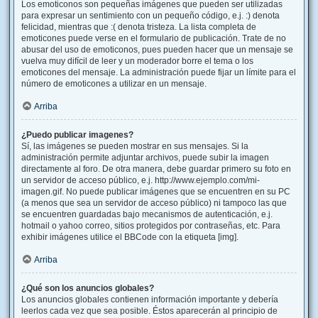
Los emoticonos son pequeñas imágenes que pueden ser utilizadas
para expresar un sentimiento con un pequeño código, e.j. :) denota
felicidad, mientras que :( denota tristeza. La lista completa de
emoticones puede verse en el formulario de publicación. Trate de no
abusar del uso de emoticonos, pues pueden hacer que un mensaje se
vuelva muy difícil de leer y un moderador borre el tema o los
emoticones del mensaje. La administración puede fijar un límite para el
número de emoticones a utilizar en un mensaje.
Arriba
¿Puedo publicar imagenes?
Sí, las imágenes se pueden mostrar en sus mensajes. Si la
administración permite adjuntar archivos, puede subir la imagen
directamente al foro. De otra manera, debe guardar primero su foto en
un servidor de acceso público, e.j. http://www.ejemplo.com/mi-
imagen.gif. No puede publicar imágenes que se encuentren en su PC
(a menos que sea un servidor de acceso público) ni tampoco las que
se encuentren guardadas bajo mecanismos de autenticación, e.j.
hotmail o yahoo correo, sitios protegidos por contraseñas, etc. Para
exhibir imágenes utilice el BBCode con la etiqueta [img].
Arriba
¿Qué son los anuncios globales?
Los anuncios globales contienen información importante y debería
leerlos cada vez que sea posible. Éstos aparecerán al principio de