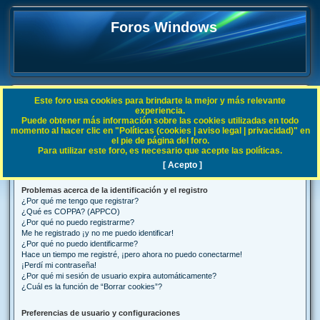
Foros Windows
Este foro usa cookies para brindarte la mejor y más relevante
FAQ
experiencia.
Puede obtener más información sobre las cookies utilizadas en todo
B
Índice general
Preguntas Frecuentes
momento al hacer clic en "Políticas (cookies | aviso legal | privacidad)" en
el pie de página del foro.
u
Para utilizar este foro, es necesario que acepte las políticas.
Preguntas Frecuentes
s
[ Acepto ]
c
Problemas acerca de la identificación y el registro
a
¿Por qué me tengo que registrar?
r
¿Qué es COPPA? (APPCO)
¿Por qué no puedo registrarme?
Me he registrado ¡y no me puedo identificar!
¿Por qué no puedo identificarme?
Hace un tiempo me registré, ¡pero ahora no puedo conectarme!
¡Perdí mi contraseña!
¿Por qué mi sesión de usuario expira automáticamente?
¿Cuál es la función de “Borrar cookies”?
Preferencias de usuario y configuraciones