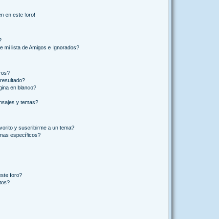
n en este foro!
?
e mi lista de Amigos e Ignorados?
ros?
resultado?
ina en blanco?
nsajes y temas?
vorito y suscribirme a un tema?
emas específicos?
ste foro?
tos?