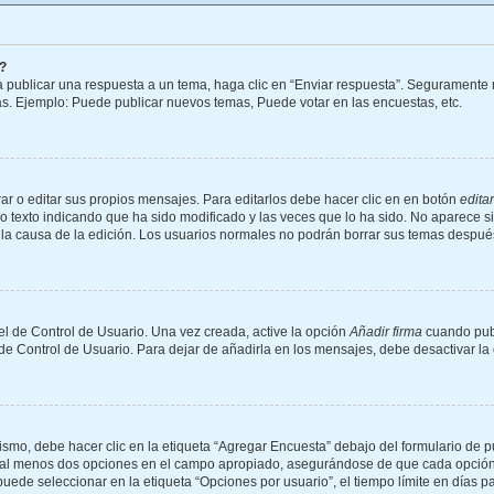
?
 publicar una respuesta a un tema, haga clic en “Enviar respuesta”. Seguramente n
as. Ejemplo: Puede publicar nuevos temas, Puede votar en las encuestas, etc.
r o editar sus propios mensajes. Para editarlos debe hacer clic en en botón
editar
o texto indicando que ha sido modificado y las veces que lo ha sido. No aparece s
 y la causa de la edición. Los usuarios normales no podrán borrar sus temas despu
l de Control de Usuario. Una vez creada, active la opción
Añadir firma
cuando publ
 de Control de Usuario. Para dejar de añadirla en los mensajes, debe desactivar l
mo, debe hacer clic en la etiqueta “Agregar Encuesta” debajo del formulario de publ
 y al menos dos opciones en el campo apropiado, asegurándose de que cada opción 
de seleccionar en la etiqueta “Opciones por usuario”, el tiempo límite en días para