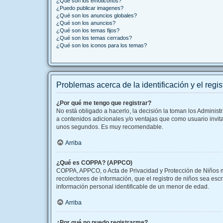
¿Qué son los emoticonos?
¿Puedo publicar imagenes?
¿Qué son los anuncios globales?
¿Qué son los anuncios?
¿Qué son los temas fijos?
¿Qué son los temas cerrados?
¿Qué son los iconos para los temas?
Problemas acerca de la identificación y el regis
¿Por qué me tengo que registrar?
No está obligado a hacerlo, la decisión la toman los Adminis
a contenidos adicionales y/o ventajas que como usuario invita
unos segundos. Es muy recomendable.
Arriba
¿Qué es COPPA? (APPCO)
COPPA, APPCO, o Acta de Privacidad y Protección de Niños men
recolectores de información, que el registro de niños sea esc
información personal identificable de un menor de edad.
Arriba
¿Por qué no puedo registrarme?