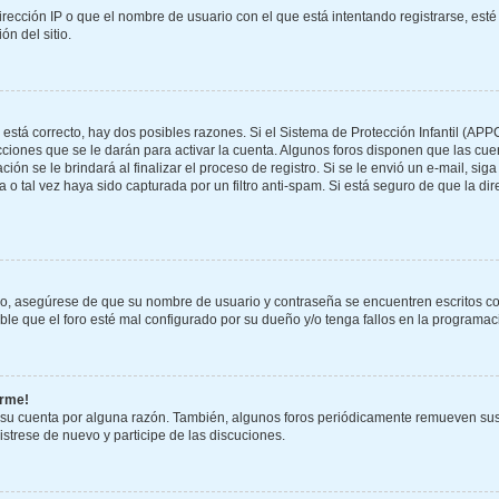
rección IP o que el nombre de usuario con el que está intentando registrarse, esté
n del sitio.
 está correcto, hay dos posibles razones. Si el Sistema de Protección Infantil (APP
ciones que se le darán para activar la cuenta. Algunos foros disponen que las cu
ión se le brindará al finalizar el proceso de registro. Si se le envió un e-mail, sig
 o tal vez haya sido capturada por un filtro anti-spam. Si está seguro de que la di
ero, asegúrese de que su nombre de usuario y contraseña se encuentren escritos c
e que el foro esté mal configurado por su dueño y/o tenga fallos en la programaci
arme!
 su cuenta por alguna razón. También, algunos foros periódicamente remueven sus
gistrese de nuevo y participe de las discuciones.