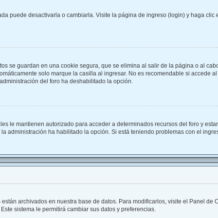
a puede desactivarla o cambiarla. Visite la página de ingreso (login) y haga clic
tos se guardan en una cookie segura, que se elimina al salir de la página o al cab
omáticamente solo marque la casilla al ingresar. No es recomendable si accede al f
a administración del foro ha deshabilitado la opción.
ales le mantienen autorizado para acceder a determinados recursos del foro y esta
i la administración ha habilitado la opción. Si está teniendo problemas con el ingr
s están archivados en nuestra base de datos. Para modificarlos, visite el Panel de
 Este sistema le permitirá cambiar sus datos y preferencias.