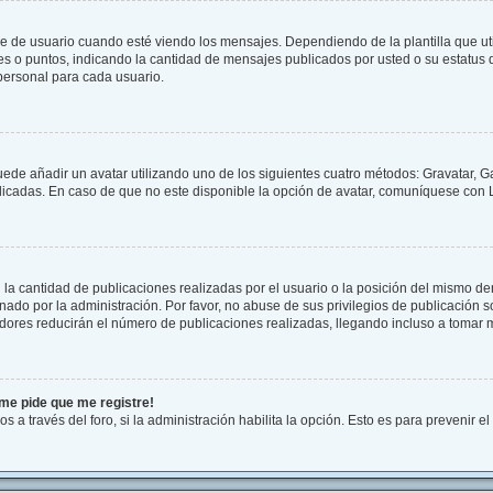
 usuario cuando esté viendo los mensajes. Dependiendo de la plantilla que utilic
ues o puntos, indicando la cantidad de mensajes publicados por usted o su estatu
personal para cada usuario.
uede añadir un avatar utilizando uno de los siguientes cuatro métodos: Gravatar, G
cadas. En caso de que no este disponible la opción de avatar, comuníquese con L
a cantidad de publicaciones realizadas por el usuario o la posición del mismo dent
do por la administración. Por favor, no abuse de sus privilegios de publicación so
dores reducirán el número de publicaciones realizadas, llegando incluso a tomar m
¡me pide que me registre!
s a través del foro, si la administración habilita la opción. Esto es para prevenir 