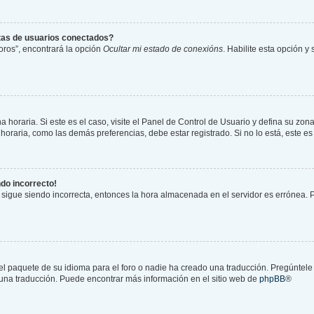
stas de usuarios conectados?
oros”, encontrará la opción
Ocultar mi estado de conexións
. Habilite esta opción 
 horaria. Si este es el caso, visite el Panel de Control de Usuario y defina su zona
oraria, como las demás preferencias, debe estar registrado. Si no lo está, este 
ndo incorrecto!
a sigue siendo incorrecta, entonces la hora almacenada en el servidor es errónea.
el paquete de su idioma para el foro o nadie ha creado una traducción. Pregúntele 
r una traducción. Puede encontrar más información en el sitio web de
phpBB
®