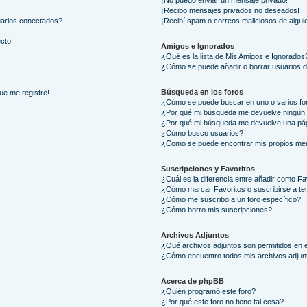
¡No puedo enviar un mensaje privado!
¡Recibo mensajes privados no deseados!
uarios conectados?
¡Recibí spam o correos maliciosos de alguie
ecto!
Amigos e Ignorados
¿Qué es la lista de Mis Amigos e Ignorados
¿Cómo se puede añadir o borrar usuarios d
Búsqueda en los foros
ue me registre!
¿Cómo se puede buscar en uno o varios fo
¿Por qué mi búsqueda me devuelve ningún 
¿Por qué mi búsqueda me devuelve una pág
¿Cómo busco usuarios?
¿Como se puede encontrar mis propios me
Suscripciones y Favoritos
¿Cuál es la diferencia entre añadir como Fa
¿Cómo marcar Favoritos o suscribirse a t
¿Cómo me suscribo a un foro específico?
¿Cómo borro mis suscripciones?
Archivos Adjuntos
¿Qué archivos adjuntos son permitidos en e
¿Cómo encuentro todos mis archivos adjun
Acerca de phpBB
¿Quién programó este foro?
¿Por qué este foro no tiene tal cosa?