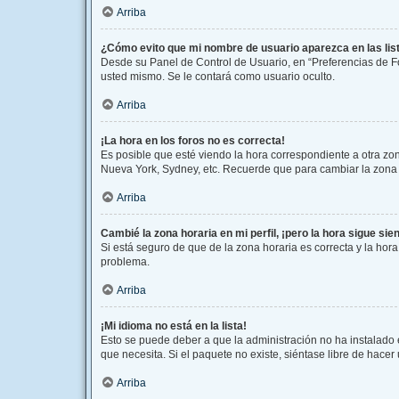
Arriba
¿Cómo evito que mi nombre de usuario aparezca en las li
Desde su Panel de Control de Usuario, en “Preferencias de F
usted mismo. Se le contará como usuario oculto.
Arriba
¡La hora en los foros no es correcta!
Es posible que esté viendo la hora correspondiente a otra zona
Nueva York, Sydney, etc. Recuerde que para cambiar la zona h
Arriba
Cambié la zona horaria en mi perfil, ¡pero la hora sigue sie
Si está seguro de que de la zona horaria es correcta y la hor
problema.
Arriba
¡Mi idioma no está en la lista!
Esto se puede deber a que la administración no ha instalado 
que necesita. Si el paquete no existe, siéntase libre de hace
Arriba