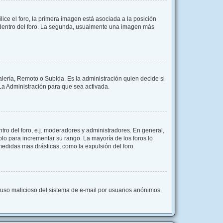
e el foro, la primera imagen está asociada a la posición
s dentro del foro. La segunda, usualmente una imagen más
alería, Remoto o Subida. Es la administración quien decide si
a Administración para que sea activada.
ro del foro, e.j. moderadores y administradores. En general,
lo para incrementar su rango. La mayoría de los foros lo
edidas mas drásticas, como la expulsión del foro.
el uso malicioso del sistema de e-mail por usuarios anónimos.