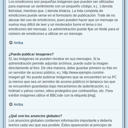
Los emoticonos son pequeñas imágenes que pueden ser utilizadas
para expresar un sentimiento con un pequeño código, e.j. :) denota
felicidad, mientras que :( denota tristeza. La lista completa de
emoticones puede verse en el formulario de publicación. Trate de no
abusar del uso de emoticonos, pues pueden hacer que un mensaje se
vuelva muy difícil de leer y un moderador borre el tema o los
emoticones del mensaje. La administración puede fijar un límite para el
número de emoticones a utilizar en un mensaje.
Arriba
¿Puedo publicar imagenes?
Sí, las imágenes se pueden mostrar en sus mensajes. Si la
administración permite adjuntar archivos, puede subir la imagen
directamente al foro. De otra manera, debe guardar primero su foto en
un servidor de acceso público, e.j. http://www.ejemplo.com/mi-
imagen.gif. No puede publicar imágenes que se encuentren en su PC
(a menos que sea un servidor de acceso público) ni tampoco las que
se encuentren guardadas bajo mecanismos de autenticación, e.j.
hotmail o yahoo correo, sitios protegidos por contraseñas, etc. Para
exhibir imágenes utilice el BBCode con la etiqueta [img].
Arriba
¿Qué son los anuncios globales?
Los anuncios globales contienen información importante y debería
leerlos cada vez que sea posible. Éstos aparecerán al principio de