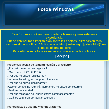
Foros Windows
Este foro usa cookies para brindarte la mejor y más relevante
FAQ
experiencia.
Puede obtener más información sobre las cookies utilizadas en todo
B
Índice general
Preguntas Frecuentes
momento al hacer clic en "Políticas (cookies | aviso legal | privacidad)" en
el pie de página del foro.
u
Para utilizar este foro, es necesario que acepte las políticas.
Preguntas Frecuentes
s
[ Acepto ]
c
Problemas acerca de la identificación y el registro
a
¿Por qué me tengo que registrar?
r
¿Qué es COPPA? (APPCO)
¿Por qué no puedo registrarme?
Me he registrado ¡y no me puedo identificar!
¿Por qué no puedo identificarme?
Hace un tiempo me registré, ¡pero ahora no puedo conectarme!
¡Perdí mi contraseña!
¿Por qué mi sesión de usuario expira automáticamente?
¿Cuál es la función de “Borrar cookies”?
Preferencias de usuario y configuraciones