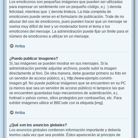
Los emoticonos son pequeñas imágenes que pueden ser utilizadas
para expresar un sentimiento con un pequeño código, e.j. :) denota
felicidad, mientras que :( denota tristeza. La lista completa de
emoticones puede verse en el formulario de publicación. Trate de no
abusar del uso de emoticonos, pues pueden hacer que un mensaje se
vuelva muy difícil de leer y un moderador borre el tema o los
emoticones del mensaje. La administración puede fijar un límite para el
número de emoticones a utilizar en un mensaje.
Arriba
¿Puedo publicar imagenes?
Sí, las imágenes se pueden mostrar en sus mensajes. Si la
administración permite adjuntar archivos, puede subir la imagen
directamente al foro. De otra manera, debe guardar primero su foto en
un servidor de acceso público, e.j. http://www.ejemplo.com/mi-
imagen.gif. No puede publicar imágenes que se encuentren en su PC
(a menos que sea un servidor de acceso público) ni tampoco las que
se encuentren guardadas bajo mecanismos de autenticación, e.j.
hotmail o yahoo correo, sitios protegidos por contraseñas, etc. Para
exhibir imágenes utilice el BBCode con la etiqueta [img].
Arriba
¿Qué son los anuncios globales?
Los anuncios globales contienen información importante y debería
leerlos cada vez que sea posible. Éstos aparecerán al principio de