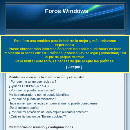
Foros Windows
Este foro usa cookies para brindarte la mejor y más relevante
FAQ
experiencia.
Puede obtener más información sobre las cookies utilizadas en todo
B
Índice general
Preguntas Frecuentes
momento al hacer clic en "Políticas (cookies | aviso legal | privacidad)" en
el pie de página del foro.
u
Para utilizar este foro, es necesario que acepte las políticas.
Preguntas Frecuentes
s
[ Acepto ]
c
Problemas acerca de la identificación y el registro
a
¿Por qué me tengo que registrar?
r
¿Qué es COPPA? (APPCO)
¿Por qué no puedo registrarme?
Me he registrado ¡y no me puedo identificar!
¿Por qué no puedo identificarme?
Hace un tiempo me registré, ¡pero ahora no puedo conectarme!
¡Perdí mi contraseña!
¿Por qué mi sesión de usuario expira automáticamente?
¿Cuál es la función de “Borrar cookies”?
Preferencias de usuario y configuraciones