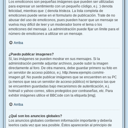
Los emoticonos son pequeñas imágenes que pueden ser utilizadas
para expresar un sentimiento con un pequeño código, e.j. :) denota
felicidad, mientras que :( denota tristeza. La lista completa de
emoticones puede verse en el formulario de publicación. Trate de no
abusar del uso de emoticonos, pues pueden hacer que un mensaje se
vuelva muy difícil de leer y un moderador borre el tema o los
emoticones del mensaje. La administración puede fijar un límite para el
número de emoticones a utilizar en un mensaje.
Arriba
¿Puedo publicar imagenes?
Sí, las imágenes se pueden mostrar en sus mensajes. Si la
administración permite adjuntar archivos, puede subir la imagen
directamente al foro. De otra manera, debe guardar primero su foto en
un servidor de acceso público, e.j. http://www.ejemplo.com/mi-
imagen.gif. No puede publicar imágenes que se encuentren en su PC
(a menos que sea un servidor de acceso público) ni tampoco las que
se encuentren guardadas bajo mecanismos de autenticación, e.j.
hotmail o yahoo correo, sitios protegidos por contraseñas, etc. Para
exhibir imágenes utilice el BBCode con la etiqueta [img].
Arriba
¿Qué son los anuncios globales?
Los anuncios globales contienen información importante y debería
leerlos cada vez que sea posible. Éstos aparecerán al principio de