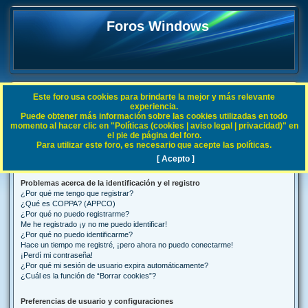
Foros Windows
Este foro usa cookies para brindarte la mejor y más relevante
FAQ
experiencia.
Puede obtener más información sobre las cookies utilizadas en todo
B
Índice general
Preguntas Frecuentes
momento al hacer clic en "Políticas (cookies | aviso legal | privacidad)" en
el pie de página del foro.
u
Para utilizar este foro, es necesario que acepte las políticas.
Preguntas Frecuentes
s
[ Acepto ]
c
Problemas acerca de la identificación y el registro
a
¿Por qué me tengo que registrar?
r
¿Qué es COPPA? (APPCO)
¿Por qué no puedo registrarme?
Me he registrado ¡y no me puedo identificar!
¿Por qué no puedo identificarme?
Hace un tiempo me registré, ¡pero ahora no puedo conectarme!
¡Perdí mi contraseña!
¿Por qué mi sesión de usuario expira automáticamente?
¿Cuál es la función de “Borrar cookies”?
Preferencias de usuario y configuraciones