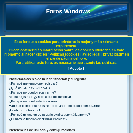
Foros Windows
Este foro usa cookies para brindarte la mejor y más relevante
FAQ
experiencia.
Puede obtener más información sobre las cookies utilizadas en todo
B
Índice general
Preguntas Frecuentes
momento al hacer clic en "Políticas (cookies | aviso legal | privacidad)" en
el pie de página del foro.
u
Para utilizar este foro, es necesario que acepte las políticas.
Preguntas Frecuentes
s
[ Acepto ]
c
Problemas acerca de la identificación y el registro
a
¿Por qué me tengo que registrar?
r
¿Qué es COPPA? (APPCO)
¿Por qué no puedo registrarme?
Me he registrado ¡y no me puedo identificar!
¿Por qué no puedo identificarme?
Hace un tiempo me registré, ¡pero ahora no puedo conectarme!
¡Perdí mi contraseña!
¿Por qué mi sesión de usuario expira automáticamente?
¿Cuál es la función de “Borrar cookies”?
Preferencias de usuario y configuraciones