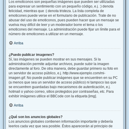
Los emoticonos son pequeñas imágenes que pueden ser utilizadas
para expresar un sentimiento con un pequeño código, e.j. :) denota
felicidad, mientras que :( denota tristeza. La lista completa de
emoticones puede verse en el formulario de publicación. Trate de no
abusar del uso de emoticonos, pues pueden hacer que un mensaje se
vuelva muy difícil de leer y un moderador borre el tema o los
emoticones del mensaje. La administración puede fijar un límite para el
número de emoticones a utilizar en un mensaje.
Arriba
¿Puedo publicar imagenes?
Sí, las imágenes se pueden mostrar en sus mensajes. Si la
administración permite adjuntar archivos, puede subir la imagen
directamente al foro. De otra manera, debe guardar primero su foto en
un servidor de acceso público, e.j. http://www.ejemplo.com/mi-
imagen.gif. No puede publicar imágenes que se encuentren en su PC
(a menos que sea un servidor de acceso público) ni tampoco las que
se encuentren guardadas bajo mecanismos de autenticación, e.j.
hotmail o yahoo correo, sitios protegidos por contraseñas, etc. Para
exhibir imágenes utilice el BBCode con la etiqueta [img].
Arriba
¿Qué son los anuncios globales?
Los anuncios globales contienen información importante y debería
leerlos cada vez que sea posible. Éstos aparecerán al principio de