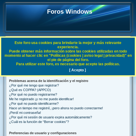
Foros Windows
Este foro usa cookies para brindarte la mejor y más relevante
FAQ
experiencia.
Puede obtener más información sobre las cookies utilizadas en todo
B
Índice general
Preguntas Frecuentes
momento al hacer clic en "Políticas (cookies | aviso legal | privacidad)" en
el pie de página del foro.
u
Para utilizar este foro, es necesario que acepte las políticas.
Preguntas Frecuentes
s
[ Acepto ]
c
Problemas acerca de la identificación y el registro
a
¿Por qué me tengo que registrar?
r
¿Qué es COPPA? (APPCO)
¿Por qué no puedo registrarme?
Me he registrado ¡y no me puedo identificar!
¿Por qué no puedo identificarme?
Hace un tiempo me registré, ¡pero ahora no puedo conectarme!
¡Perdí mi contraseña!
¿Por qué mi sesión de usuario expira automáticamente?
¿Cuál es la función de “Borrar cookies”?
Preferencias de usuario y configuraciones