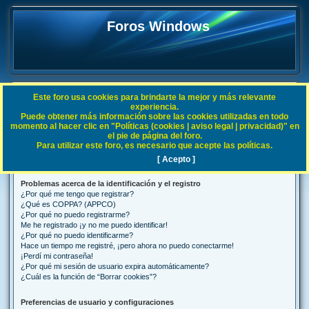
Foros Windows
Este foro usa cookies para brindarte la mejor y más relevante
FAQ
experiencia.
Puede obtener más información sobre las cookies utilizadas en todo
B
Índice general
Preguntas Frecuentes
momento al hacer clic en "Políticas (cookies | aviso legal | privacidad)" en
el pie de página del foro.
u
Para utilizar este foro, es necesario que acepte las políticas.
Preguntas Frecuentes
s
[ Acepto ]
c
Problemas acerca de la identificación y el registro
a
¿Por qué me tengo que registrar?
r
¿Qué es COPPA? (APPCO)
¿Por qué no puedo registrarme?
Me he registrado ¡y no me puedo identificar!
¿Por qué no puedo identificarme?
Hace un tiempo me registré, ¡pero ahora no puedo conectarme!
¡Perdí mi contraseña!
¿Por qué mi sesión de usuario expira automáticamente?
¿Cuál es la función de “Borrar cookies”?
Preferencias de usuario y configuraciones