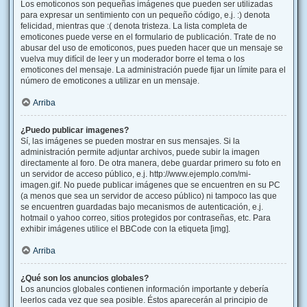
Los emoticonos son pequeñas imágenes que pueden ser utilizadas
para expresar un sentimiento con un pequeño código, e.j. :) denota
felicidad, mientras que :( denota tristeza. La lista completa de
emoticones puede verse en el formulario de publicación. Trate de no
abusar del uso de emoticonos, pues pueden hacer que un mensaje se
vuelva muy difícil de leer y un moderador borre el tema o los
emoticones del mensaje. La administración puede fijar un límite para el
número de emoticones a utilizar en un mensaje.
Arriba
¿Puedo publicar imagenes?
Sí, las imágenes se pueden mostrar en sus mensajes. Si la
administración permite adjuntar archivos, puede subir la imagen
directamente al foro. De otra manera, debe guardar primero su foto en
un servidor de acceso público, e.j. http://www.ejemplo.com/mi-
imagen.gif. No puede publicar imágenes que se encuentren en su PC
(a menos que sea un servidor de acceso público) ni tampoco las que
se encuentren guardadas bajo mecanismos de autenticación, e.j.
hotmail o yahoo correo, sitios protegidos por contraseñas, etc. Para
exhibir imágenes utilice el BBCode con la etiqueta [img].
Arriba
¿Qué son los anuncios globales?
Los anuncios globales contienen información importante y debería
leerlos cada vez que sea posible. Éstos aparecerán al principio de