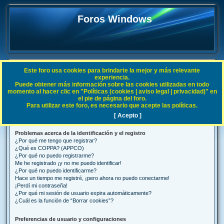
Foros Windows
Este foro usa cookies para brindarte la mejor y más relevante
FAQ
experiencia.
Puede obtener más información sobre las cookies utilizadas en todo
B
Índice general
Preguntas Frecuentes
momento al hacer clic en "Políticas (cookies | aviso legal | privacidad)" en
el pie de página del foro.
u
Para utilizar este foro, es necesario que acepte las políticas.
Preguntas Frecuentes
s
[ Acepto ]
c
Problemas acerca de la identificación y el registro
a
¿Por qué me tengo que registrar?
r
¿Qué es COPPA? (APPCO)
¿Por qué no puedo registrarme?
Me he registrado ¡y no me puedo identificar!
¿Por qué no puedo identificarme?
Hace un tiempo me registré, ¡pero ahora no puedo conectarme!
¡Perdí mi contraseña!
¿Por qué mi sesión de usuario expira automáticamente?
¿Cuál es la función de “Borrar cookies”?
Preferencias de usuario y configuraciones