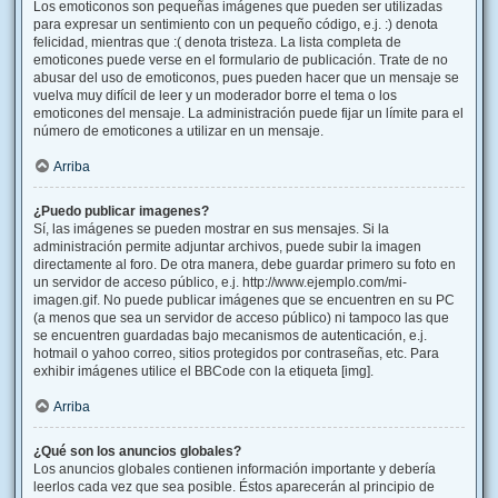
Los emoticonos son pequeñas imágenes que pueden ser utilizadas
para expresar un sentimiento con un pequeño código, e.j. :) denota
felicidad, mientras que :( denota tristeza. La lista completa de
emoticones puede verse en el formulario de publicación. Trate de no
abusar del uso de emoticonos, pues pueden hacer que un mensaje se
vuelva muy difícil de leer y un moderador borre el tema o los
emoticones del mensaje. La administración puede fijar un límite para el
número de emoticones a utilizar en un mensaje.
Arriba
¿Puedo publicar imagenes?
Sí, las imágenes se pueden mostrar en sus mensajes. Si la
administración permite adjuntar archivos, puede subir la imagen
directamente al foro. De otra manera, debe guardar primero su foto en
un servidor de acceso público, e.j. http://www.ejemplo.com/mi-
imagen.gif. No puede publicar imágenes que se encuentren en su PC
(a menos que sea un servidor de acceso público) ni tampoco las que
se encuentren guardadas bajo mecanismos de autenticación, e.j.
hotmail o yahoo correo, sitios protegidos por contraseñas, etc. Para
exhibir imágenes utilice el BBCode con la etiqueta [img].
Arriba
¿Qué son los anuncios globales?
Los anuncios globales contienen información importante y debería
leerlos cada vez que sea posible. Éstos aparecerán al principio de