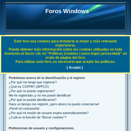
Foros Windows
Este foro usa cookies para brindarte la mejor y más relevante
FAQ
experiencia.
Puede obtener más información sobre las cookies utilizadas en todo
B
Índice general
Preguntas Frecuentes
momento al hacer clic en "Políticas (cookies | aviso legal | privacidad)" en
el pie de página del foro.
u
Para utilizar este foro, es necesario que acepte las políticas.
Preguntas Frecuentes
s
[ Acepto ]
c
Problemas acerca de la identificación y el registro
a
¿Por qué me tengo que registrar?
r
¿Qué es COPPA? (APPCO)
¿Por qué no puedo registrarme?
Me he registrado ¡y no me puedo identificar!
¿Por qué no puedo identificarme?
Hace un tiempo me registré, ¡pero ahora no puedo conectarme!
¡Perdí mi contraseña!
¿Por qué mi sesión de usuario expira automáticamente?
¿Cuál es la función de “Borrar cookies”?
Preferencias de usuario y configuraciones