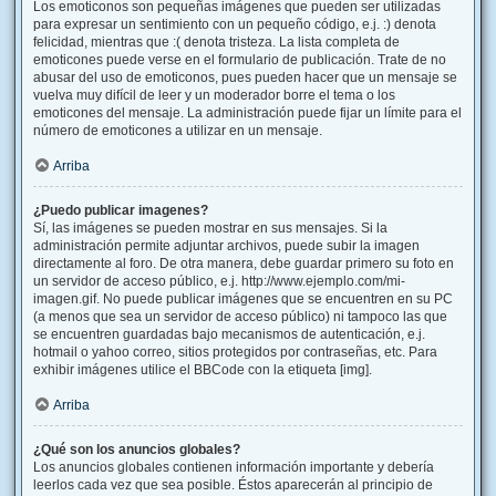
Los emoticonos son pequeñas imágenes que pueden ser utilizadas
para expresar un sentimiento con un pequeño código, e.j. :) denota
felicidad, mientras que :( denota tristeza. La lista completa de
emoticones puede verse en el formulario de publicación. Trate de no
abusar del uso de emoticonos, pues pueden hacer que un mensaje se
vuelva muy difícil de leer y un moderador borre el tema o los
emoticones del mensaje. La administración puede fijar un límite para el
número de emoticones a utilizar en un mensaje.
Arriba
¿Puedo publicar imagenes?
Sí, las imágenes se pueden mostrar en sus mensajes. Si la
administración permite adjuntar archivos, puede subir la imagen
directamente al foro. De otra manera, debe guardar primero su foto en
un servidor de acceso público, e.j. http://www.ejemplo.com/mi-
imagen.gif. No puede publicar imágenes que se encuentren en su PC
(a menos que sea un servidor de acceso público) ni tampoco las que
se encuentren guardadas bajo mecanismos de autenticación, e.j.
hotmail o yahoo correo, sitios protegidos por contraseñas, etc. Para
exhibir imágenes utilice el BBCode con la etiqueta [img].
Arriba
¿Qué son los anuncios globales?
Los anuncios globales contienen información importante y debería
leerlos cada vez que sea posible. Éstos aparecerán al principio de