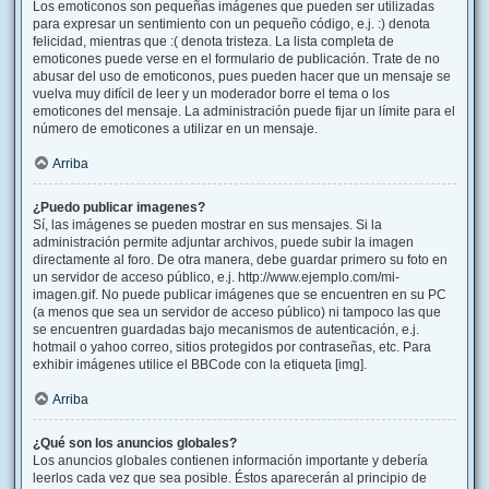
Los emoticonos son pequeñas imágenes que pueden ser utilizadas
para expresar un sentimiento con un pequeño código, e.j. :) denota
felicidad, mientras que :( denota tristeza. La lista completa de
emoticones puede verse en el formulario de publicación. Trate de no
abusar del uso de emoticonos, pues pueden hacer que un mensaje se
vuelva muy difícil de leer y un moderador borre el tema o los
emoticones del mensaje. La administración puede fijar un límite para el
número de emoticones a utilizar en un mensaje.
Arriba
¿Puedo publicar imagenes?
Sí, las imágenes se pueden mostrar en sus mensajes. Si la
administración permite adjuntar archivos, puede subir la imagen
directamente al foro. De otra manera, debe guardar primero su foto en
un servidor de acceso público, e.j. http://www.ejemplo.com/mi-
imagen.gif. No puede publicar imágenes que se encuentren en su PC
(a menos que sea un servidor de acceso público) ni tampoco las que
se encuentren guardadas bajo mecanismos de autenticación, e.j.
hotmail o yahoo correo, sitios protegidos por contraseñas, etc. Para
exhibir imágenes utilice el BBCode con la etiqueta [img].
Arriba
¿Qué son los anuncios globales?
Los anuncios globales contienen información importante y debería
leerlos cada vez que sea posible. Éstos aparecerán al principio de