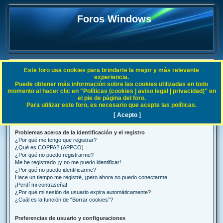
Foros Windows
Este foro usa cookies para brindarte la mejor y más relevante
FAQ
experiencia.
Puede obtener más información sobre las cookies utilizadas en todo
B
Índice general
Preguntas Frecuentes
momento al hacer clic en "Políticas (cookies | aviso legal | privacidad)" en
el pie de página del foro.
u
Para utilizar este foro, es necesario que acepte las políticas.
Preguntas Frecuentes
s
[ Acepto ]
c
Problemas acerca de la identificación y el registro
a
¿Por qué me tengo que registrar?
r
¿Qué es COPPA? (APPCO)
¿Por qué no puedo registrarme?
Me he registrado ¡y no me puedo identificar!
¿Por qué no puedo identificarme?
Hace un tiempo me registré, ¡pero ahora no puedo conectarme!
¡Perdí mi contraseña!
¿Por qué mi sesión de usuario expira automáticamente?
¿Cuál es la función de “Borrar cookies”?
Preferencias de usuario y configuraciones