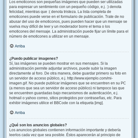
Los emoticonos son pequeñas imágenes que pueden ser utilizadas
para expresar un sentimiento con un pequeño código, e.j. :) denota
felicidad, mientras que :( denota tristeza. La lista completa de
emoticones puede verse en el formulario de publicación. Trate de no
abusar del uso de emoticonos, pues pueden hacer que un mensaje se
vuelva muy difícil de leer y un moderador borre el tema o los
emoticones del mensaje. La administración puede fijar un límite para el
número de emoticones a utilizar en un mensaje.
Arriba
¿Puedo publicar imagenes?
Sí, las imágenes se pueden mostrar en sus mensajes. Si la
administración permite adjuntar archivos, puede subir la imagen
directamente al foro. De otra manera, debe guardar primero su foto en
un servidor de acceso público, e.j. http://www.ejemplo.com/mi-
imagen.gif. No puede publicar imágenes que se encuentren en su PC
(a menos que sea un servidor de acceso público) ni tampoco las que
se encuentren guardadas bajo mecanismos de autenticación, e.j.
hotmail o yahoo correo, sitios protegidos por contraseñas, etc. Para
exhibir imágenes utilice el BBCode con la etiqueta [img].
Arriba
¿Qué son los anuncios globales?
Los anuncios globales contienen información importante y debería
leerlos cada vez que sea posible. Éstos aparecerán al principio de