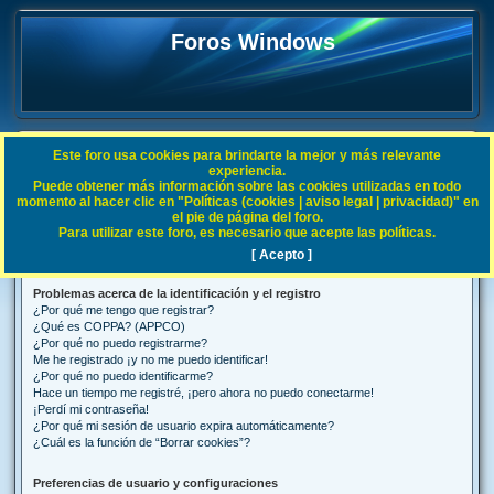
Foros Windows
Este foro usa cookies para brindarte la mejor y más relevante
FAQ
experiencia.
Puede obtener más información sobre las cookies utilizadas en todo
B
Índice general
Preguntas Frecuentes
momento al hacer clic en "Políticas (cookies | aviso legal | privacidad)" en
el pie de página del foro.
u
Para utilizar este foro, es necesario que acepte las políticas.
Preguntas Frecuentes
s
[ Acepto ]
c
Problemas acerca de la identificación y el registro
a
¿Por qué me tengo que registrar?
r
¿Qué es COPPA? (APPCO)
¿Por qué no puedo registrarme?
Me he registrado ¡y no me puedo identificar!
¿Por qué no puedo identificarme?
Hace un tiempo me registré, ¡pero ahora no puedo conectarme!
¡Perdí mi contraseña!
¿Por qué mi sesión de usuario expira automáticamente?
¿Cuál es la función de “Borrar cookies”?
Preferencias de usuario y configuraciones