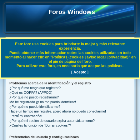
Foros Windows
Este foro usa cookies para brindarte la mejor y más relevante
FAQ
experiencia.
Puede obtener más información sobre las cookies utilizadas en todo
B
Índice general
Preguntas Frecuentes
momento al hacer clic en "Políticas (cookies | aviso legal | privacidad)" en
el pie de página del foro.
u
Para utilizar este foro, es necesario que acepte las políticas.
Preguntas Frecuentes
s
[ Acepto ]
c
Problemas acerca de la identificación y el registro
a
¿Por qué me tengo que registrar?
r
¿Qué es COPPA? (APPCO)
¿Por qué no puedo registrarme?
Me he registrado ¡y no me puedo identificar!
¿Por qué no puedo identificarme?
Hace un tiempo me registré, ¡pero ahora no puedo conectarme!
¡Perdí mi contraseña!
¿Por qué mi sesión de usuario expira automáticamente?
¿Cuál es la función de “Borrar cookies”?
Preferencias de usuario y configuraciones