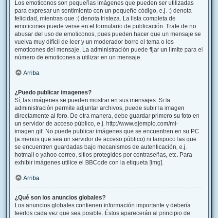
Los emoticonos son pequeñas imágenes que pueden ser utilizadas
para expresar un sentimiento con un pequeño código, e.j. :) denota
felicidad, mientras que :( denota tristeza. La lista completa de
emoticones puede verse en el formulario de publicación. Trate de no
abusar del uso de emoticonos, pues pueden hacer que un mensaje se
vuelva muy difícil de leer y un moderador borre el tema o los
emoticones del mensaje. La administración puede fijar un límite para el
número de emoticones a utilizar en un mensaje.
Arriba
¿Puedo publicar imagenes?
Sí, las imágenes se pueden mostrar en sus mensajes. Si la
administración permite adjuntar archivos, puede subir la imagen
directamente al foro. De otra manera, debe guardar primero su foto en
un servidor de acceso público, e.j. http://www.ejemplo.com/mi-
imagen.gif. No puede publicar imágenes que se encuentren en su PC
(a menos que sea un servidor de acceso público) ni tampoco las que
se encuentren guardadas bajo mecanismos de autenticación, e.j.
hotmail o yahoo correo, sitios protegidos por contraseñas, etc. Para
exhibir imágenes utilice el BBCode con la etiqueta [img].
Arriba
¿Qué son los anuncios globales?
Los anuncios globales contienen información importante y debería
leerlos cada vez que sea posible. Éstos aparecerán al principio de