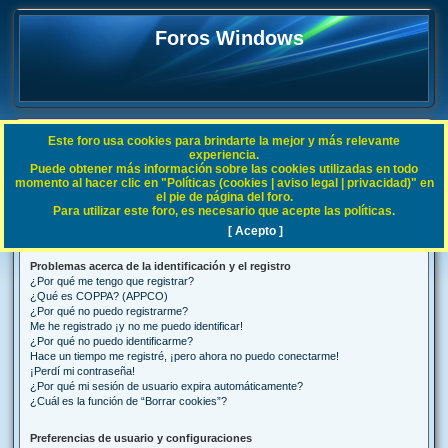
Foros Windows
Este foro usa cookies para brindarte la mejor y más relevante
FAQ
experiencia.
Puede obtener más información sobre las cookies utilizadas en todo
B
Índice general
Preguntas Frecuentes
momento al hacer clic en "Políticas (cookies | aviso legal | privacidad)" en
el pie de página del foro.
u
Para utilizar este foro, es necesario que acepte las políticas.
Preguntas Frecuentes
s
[ Acepto ]
c
Problemas acerca de la identificación y el registro
a
¿Por qué me tengo que registrar?
r
¿Qué es COPPA? (APPCO)
¿Por qué no puedo registrarme?
Me he registrado ¡y no me puedo identificar!
¿Por qué no puedo identificarme?
Hace un tiempo me registré, ¡pero ahora no puedo conectarme!
¡Perdí mi contraseña!
¿Por qué mi sesión de usuario expira automáticamente?
¿Cuál es la función de “Borrar cookies”?
Preferencias de usuario y configuraciones