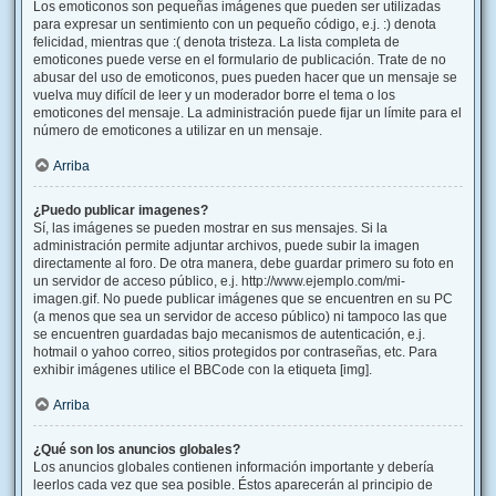
Los emoticonos son pequeñas imágenes que pueden ser utilizadas
para expresar un sentimiento con un pequeño código, e.j. :) denota
felicidad, mientras que :( denota tristeza. La lista completa de
emoticones puede verse en el formulario de publicación. Trate de no
abusar del uso de emoticonos, pues pueden hacer que un mensaje se
vuelva muy difícil de leer y un moderador borre el tema o los
emoticones del mensaje. La administración puede fijar un límite para el
número de emoticones a utilizar en un mensaje.
Arriba
¿Puedo publicar imagenes?
Sí, las imágenes se pueden mostrar en sus mensajes. Si la
administración permite adjuntar archivos, puede subir la imagen
directamente al foro. De otra manera, debe guardar primero su foto en
un servidor de acceso público, e.j. http://www.ejemplo.com/mi-
imagen.gif. No puede publicar imágenes que se encuentren en su PC
(a menos que sea un servidor de acceso público) ni tampoco las que
se encuentren guardadas bajo mecanismos de autenticación, e.j.
hotmail o yahoo correo, sitios protegidos por contraseñas, etc. Para
exhibir imágenes utilice el BBCode con la etiqueta [img].
Arriba
¿Qué son los anuncios globales?
Los anuncios globales contienen información importante y debería
leerlos cada vez que sea posible. Éstos aparecerán al principio de