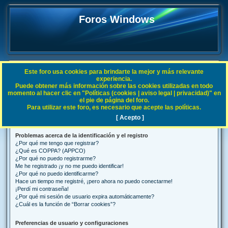
Foros Windows
Este foro usa cookies para brindarte la mejor y más relevante
FAQ
experiencia.
Puede obtener más información sobre las cookies utilizadas en todo
B
Índice general
Preguntas Frecuentes
momento al hacer clic en "Políticas (cookies | aviso legal | privacidad)" en
el pie de página del foro.
u
Para utilizar este foro, es necesario que acepte las políticas.
Preguntas Frecuentes
s
[ Acepto ]
c
Problemas acerca de la identificación y el registro
a
¿Por qué me tengo que registrar?
r
¿Qué es COPPA? (APPCO)
¿Por qué no puedo registrarme?
Me he registrado ¡y no me puedo identificar!
¿Por qué no puedo identificarme?
Hace un tiempo me registré, ¡pero ahora no puedo conectarme!
¡Perdí mi contraseña!
¿Por qué mi sesión de usuario expira automáticamente?
¿Cuál es la función de “Borrar cookies”?
Preferencias de usuario y configuraciones