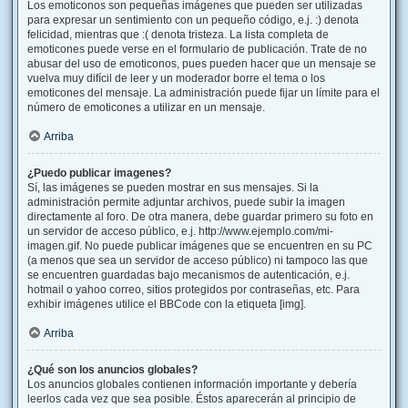
Los emoticonos son pequeñas imágenes que pueden ser utilizadas
para expresar un sentimiento con un pequeño código, e.j. :) denota
felicidad, mientras que :( denota tristeza. La lista completa de
emoticones puede verse en el formulario de publicación. Trate de no
abusar del uso de emoticonos, pues pueden hacer que un mensaje se
vuelva muy difícil de leer y un moderador borre el tema o los
emoticones del mensaje. La administración puede fijar un límite para el
número de emoticones a utilizar en un mensaje.
Arriba
¿Puedo publicar imagenes?
Sí, las imágenes se pueden mostrar en sus mensajes. Si la
administración permite adjuntar archivos, puede subir la imagen
directamente al foro. De otra manera, debe guardar primero su foto en
un servidor de acceso público, e.j. http://www.ejemplo.com/mi-
imagen.gif. No puede publicar imágenes que se encuentren en su PC
(a menos que sea un servidor de acceso público) ni tampoco las que
se encuentren guardadas bajo mecanismos de autenticación, e.j.
hotmail o yahoo correo, sitios protegidos por contraseñas, etc. Para
exhibir imágenes utilice el BBCode con la etiqueta [img].
Arriba
¿Qué son los anuncios globales?
Los anuncios globales contienen información importante y debería
leerlos cada vez que sea posible. Éstos aparecerán al principio de