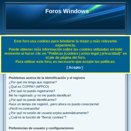
Foros Windows
Este foro usa cookies para brindarte la mejor y más relevante
FAQ
experiencia.
Puede obtener más información sobre las cookies utilizadas en todo
B
Índice general
Preguntas Frecuentes
momento al hacer clic en "Políticas (cookies | aviso legal | privacidad)" en
el pie de página del foro.
u
Para utilizar este foro, es necesario que acepte las políticas.
Preguntas Frecuentes
s
[ Acepto ]
c
Problemas acerca de la identificación y el registro
a
¿Por qué me tengo que registrar?
r
¿Qué es COPPA? (APPCO)
¿Por qué no puedo registrarme?
Me he registrado ¡y no me puedo identificar!
¿Por qué no puedo identificarme?
Hace un tiempo me registré, ¡pero ahora no puedo conectarme!
¡Perdí mi contraseña!
¿Por qué mi sesión de usuario expira automáticamente?
¿Cuál es la función de “Borrar cookies”?
Preferencias de usuario y configuraciones