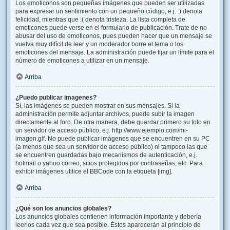
Los emoticonos son pequeñas imágenes que pueden ser utilizadas
para expresar un sentimiento con un pequeño código, e.j. :) denota
felicidad, mientras que :( denota tristeza. La lista completa de
emoticones puede verse en el formulario de publicación. Trate de no
abusar del uso de emoticonos, pues pueden hacer que un mensaje se
vuelva muy difícil de leer y un moderador borre el tema o los
emoticones del mensaje. La administración puede fijar un límite para el
número de emoticones a utilizar en un mensaje.
Arriba
¿Puedo publicar imagenes?
Sí, las imágenes se pueden mostrar en sus mensajes. Si la
administración permite adjuntar archivos, puede subir la imagen
directamente al foro. De otra manera, debe guardar primero su foto en
un servidor de acceso público, e.j. http://www.ejemplo.com/mi-
imagen.gif. No puede publicar imágenes que se encuentren en su PC
(a menos que sea un servidor de acceso público) ni tampoco las que
se encuentren guardadas bajo mecanismos de autenticación, e.j.
hotmail o yahoo correo, sitios protegidos por contraseñas, etc. Para
exhibir imágenes utilice el BBCode con la etiqueta [img].
Arriba
¿Qué son los anuncios globales?
Los anuncios globales contienen información importante y debería
leerlos cada vez que sea posible. Éstos aparecerán al principio de