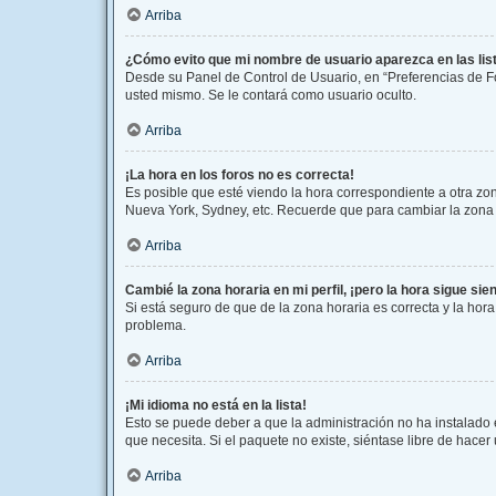
Arriba
¿Cómo evito que mi nombre de usuario aparezca en las li
Desde su Panel de Control de Usuario, en “Preferencias de F
usted mismo. Se le contará como usuario oculto.
Arriba
¡La hora en los foros no es correcta!
Es posible que esté viendo la hora correspondiente a otra zona
Nueva York, Sydney, etc. Recuerde que para cambiar la zona h
Arriba
Cambié la zona horaria en mi perfil, ¡pero la hora sigue sie
Si está seguro de que de la zona horaria es correcta y la hor
problema.
Arriba
¡Mi idioma no está en la lista!
Esto se puede deber a que la administración no ha instalado 
que necesita. Si el paquete no existe, siéntase libre de hace
Arriba