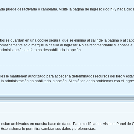
a puede desactivarla o cambiarla. Visite la página de ingreso (login) y haga clic
tos se guardan en una cookie segura, que se elimina al salir de la página o al cab
omáticamente solo marque la casilla al ingresar. No es recomendable si accede al f
a administración del foro ha deshabilitado la opción.
ales le mantienen autorizado para acceder a determinados recursos del foro y esta
i la administración ha habilitado la opción. Si está teniendo problemas con el ingr
s están archivados en nuestra base de datos. Para modificarlos, visite el Panel de
 Este sistema le permitirá cambiar sus datos y preferencias.