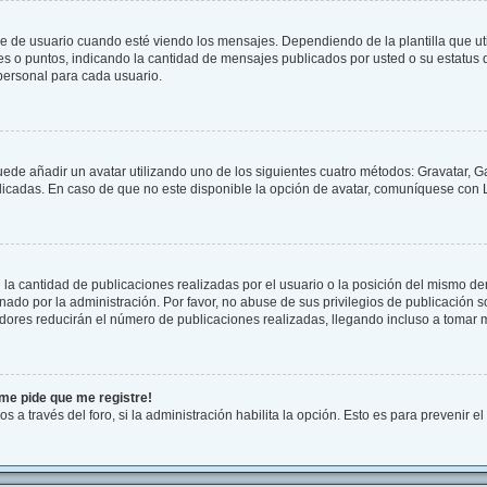
 usuario cuando esté viendo los mensajes. Dependiendo de la plantilla que utilic
ues o puntos, indicando la cantidad de mensajes publicados por usted o su estatu
personal para cada usuario.
uede añadir un avatar utilizando uno de los siguientes cuatro métodos: Gravatar, G
cadas. En caso de que no este disponible la opción de avatar, comuníquese con L
a cantidad de publicaciones realizadas por el usuario o la posición del mismo dent
do por la administración. Por favor, no abuse de sus privilegios de publicación so
dores reducirán el número de publicaciones realizadas, llegando incluso a tomar m
¡me pide que me registre!
s a través del foro, si la administración habilita la opción. Esto es para prevenir 