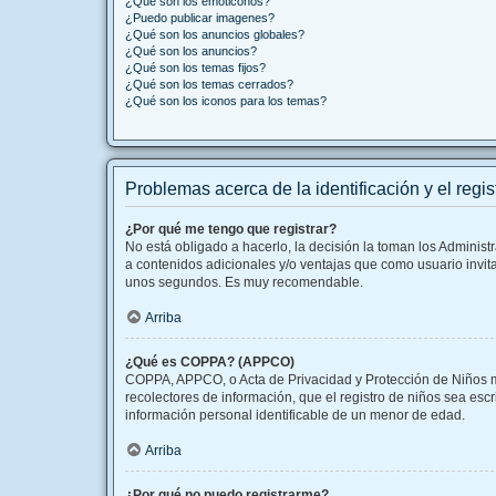
¿Qué son los emoticonos?
¿Puedo publicar imagenes?
¿Qué son los anuncios globales?
¿Qué son los anuncios?
¿Qué son los temas fijos?
¿Qué son los temas cerrados?
¿Qué son los iconos para los temas?
Problemas acerca de la identificación y el regis
¿Por qué me tengo que registrar?
No está obligado a hacerlo, la decisión la toman los Adminis
a contenidos adicionales y/o ventajas que como usuario invita
unos segundos. Es muy recomendable.
Arriba
¿Qué es COPPA? (APPCO)
COPPA, APPCO, o Acta de Privacidad y Protección de Niños men
recolectores de información, que el registro de niños sea esc
información personal identificable de un menor de edad.
Arriba
¿Por qué no puedo registrarme?