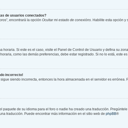
stas de usuarios conectados?
oros”, encontrará la opción
Ocultar mi estado de conexións
. Habilite esta opción 
 horaria. Si este es el caso, visite el Panel de Control de Usuario y defina su zona
oraria, como las demás preferencias, debe estar registrado. Si no lo está, este 
ndo incorrecto!
a sigue siendo incorrecta, entonces la hora almacenada en el servidor es errónea.
el paquete de su idioma para el foro o nadie ha creado una traducción. Pregúntele 
r una traducción. Puede encontrar más información en el sitio web de
phpBB
®