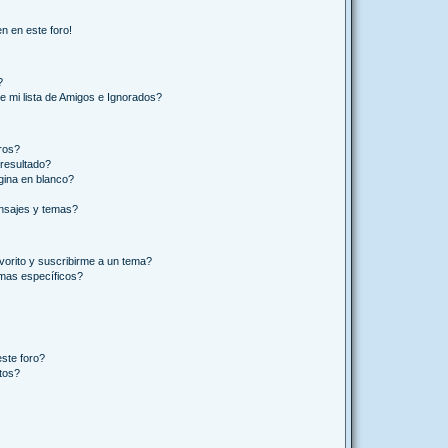
n en este foro!
?
e mi lista de Amigos e Ignorados?
ros?
resultado?
ina en blanco?
nsajes y temas?
vorito y suscribirme a un tema?
emas específicos?
ste foro?
tos?