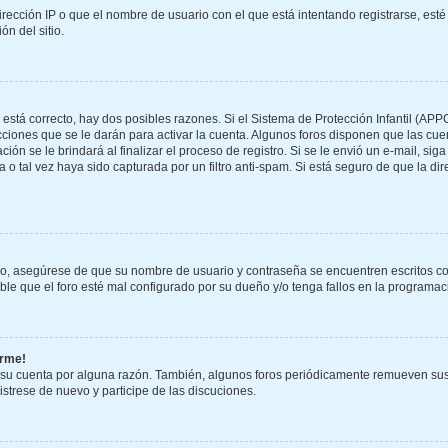
rección IP o que el nombre de usuario con el que está intentando registrarse, esté
n del sitio.
 está correcto, hay dos posibles razones. Si el Sistema de Protección Infantil (APP
ciones que se le darán para activar la cuenta. Algunos foros disponen que las cu
ión se le brindará al finalizar el proceso de registro. Si se le envió un e-mail, sig
 o tal vez haya sido capturada por un filtro anti-spam. Si está seguro de que la di
ero, asegúrese de que su nombre de usuario y contraseña se encuentren escritos c
e que el foro esté mal configurado por su dueño y/o tenga fallos en la programaci
arme!
 su cuenta por alguna razón. También, algunos foros periódicamente remueven sus
gistrese de nuevo y participe de las discuciones.