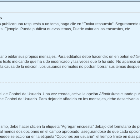
?
 publicar una respuesta a un tema, haga clic en “Enviar respuesta”. Seguramente n
as. Ejemplo: Puede publicar nuevos temas, Puede votar en las encuestas, etc.
r o editar sus propios mensajes. Para editarlos debe hacer clic en en botón
editar
o texto indicando que ha sido modificado y las veces que lo ha sido. No aparece s
 y la causa de la edición. Los usuarios normales no podrán borrar sus temas despu
l de Control de Usuario. Una vez creada, active la opción
Añadir firma
cuando publ
 de Control de Usuario. Para dejar de añadirla en los mensajes, debe desactivar l
mo, debe hacer clic en la etiqueta “Agregar Encuesta” debajo del formulario de publ
 y al menos dos opciones en el campo apropiado, asegurándose de que cada opción 
de seleccionar en la etiqueta “Opciones por usuario”, el tiempo límite en días para