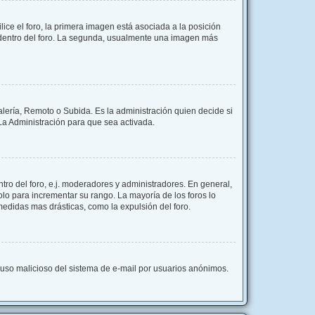
e el foro, la primera imagen está asociada a la posición
s dentro del foro. La segunda, usualmente una imagen más
alería, Remoto o Subida. Es la administración quien decide si
a Administración para que sea activada.
ro del foro, e.j. moderadores y administradores. En general,
lo para incrementar su rango. La mayoría de los foros lo
edidas mas drásticas, como la expulsión del foro.
el uso malicioso del sistema de e-mail por usuarios anónimos.