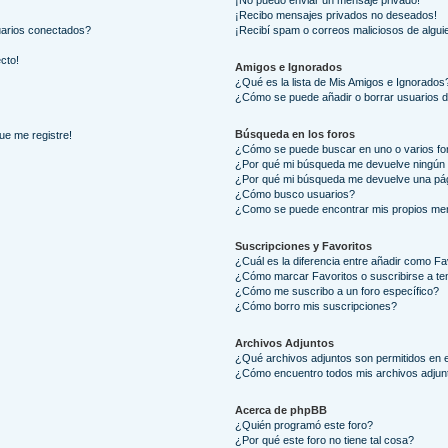
¡No puedo enviar un mensaje privado!
¡Recibo mensajes privados no deseados!
uarios conectados?
¡Recibí spam o correos maliciosos de alguie
ecto!
Amigos e Ignorados
¿Qué es la lista de Mis Amigos e Ignorados
¿Cómo se puede añadir o borrar usuarios d
Búsqueda en los foros
ue me registre!
¿Cómo se puede buscar en uno o varios fo
¿Por qué mi búsqueda me devuelve ningún 
¿Por qué mi búsqueda me devuelve una pág
¿Cómo busco usuarios?
¿Como se puede encontrar mis propios me
Suscripciones y Favoritos
¿Cuál es la diferencia entre añadir como Fa
¿Cómo marcar Favoritos o suscribirse a t
¿Cómo me suscribo a un foro específico?
¿Cómo borro mis suscripciones?
Archivos Adjuntos
¿Qué archivos adjuntos son permitidos en e
¿Cómo encuentro todos mis archivos adjun
Acerca de phpBB
¿Quién programó este foro?
¿Por qué este foro no tiene tal cosa?