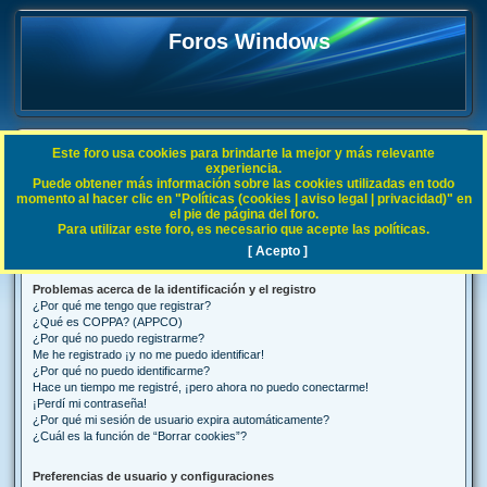
Foros Windows
Este foro usa cookies para brindarte la mejor y más relevante
FAQ
experiencia.
Puede obtener más información sobre las cookies utilizadas en todo
B
Índice general
Preguntas Frecuentes
momento al hacer clic en "Políticas (cookies | aviso legal | privacidad)" en
el pie de página del foro.
u
Para utilizar este foro, es necesario que acepte las políticas.
Preguntas Frecuentes
s
[ Acepto ]
c
Problemas acerca de la identificación y el registro
a
¿Por qué me tengo que registrar?
r
¿Qué es COPPA? (APPCO)
¿Por qué no puedo registrarme?
Me he registrado ¡y no me puedo identificar!
¿Por qué no puedo identificarme?
Hace un tiempo me registré, ¡pero ahora no puedo conectarme!
¡Perdí mi contraseña!
¿Por qué mi sesión de usuario expira automáticamente?
¿Cuál es la función de “Borrar cookies”?
Preferencias de usuario y configuraciones