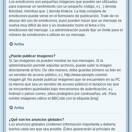
Los emoticonos son pequeñas imágenes que pueden ser utilizadas
para expresar un sentimiento con un pequeño código, e.j. :) denota
felicidad, mientras que :( denota tristeza. La lista completa de
emoticones puede verse en el formulario de publicación. Trate de no
abusar del uso de emoticonos, pues pueden hacer que un mensaje se
vuelva muy difícil de leer y un moderador borre el tema o los
emoticones del mensaje. La administración puede fijar un límite para el
número de emoticones a utilizar en un mensaje.
Arriba
¿Puedo publicar imagenes?
Sí, las imágenes se pueden mostrar en sus mensajes. Si la
administración permite adjuntar archivos, puede subir la imagen
directamente al foro. De otra manera, debe guardar primero su foto en
un servidor de acceso público, e.j. http://www.ejemplo.com/mi-
imagen.gif. No puede publicar imágenes que se encuentren en su PC
(a menos que sea un servidor de acceso público) ni tampoco las que
se encuentren guardadas bajo mecanismos de autenticación, e.j.
hotmail o yahoo correo, sitios protegidos por contraseñas, etc. Para
exhibir imágenes utilice el BBCode con la etiqueta [img].
Arriba
¿Qué son los anuncios globales?
Los anuncios globales contienen información importante y debería
leerlos cada vez que sea posible. Éstos aparecerán al principio de