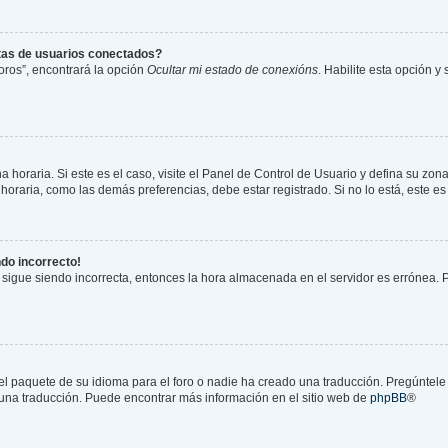
stas de usuarios conectados?
oros”, encontrará la opción
Ocultar mi estado de conexións
. Habilite esta opción 
 horaria. Si este es el caso, visite el Panel de Control de Usuario y defina su zona
oraria, como las demás preferencias, debe estar registrado. Si no lo está, este 
ndo incorrecto!
a sigue siendo incorrecta, entonces la hora almacenada en el servidor es errónea.
el paquete de su idioma para el foro o nadie ha creado una traducción. Pregúntele 
r una traducción. Puede encontrar más información en el sitio web de
phpBB
®