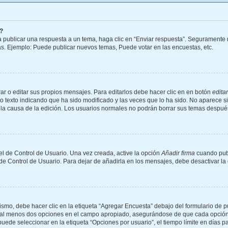
?
 publicar una respuesta a un tema, haga clic en “Enviar respuesta”. Seguramente n
as. Ejemplo: Puede publicar nuevos temas, Puede votar en las encuestas, etc.
r o editar sus propios mensajes. Para editarlos debe hacer clic en en botón
editar
o texto indicando que ha sido modificado y las veces que lo ha sido. No aparece s
 y la causa de la edición. Los usuarios normales no podrán borrar sus temas despu
l de Control de Usuario. Una vez creada, active la opción
Añadir firma
cuando publ
 de Control de Usuario. Para dejar de añadirla en los mensajes, debe desactivar l
mo, debe hacer clic en la etiqueta “Agregar Encuesta” debajo del formulario de publ
 y al menos dos opciones en el campo apropiado, asegurándose de que cada opción 
de seleccionar en la etiqueta “Opciones por usuario”, el tiempo límite en días para