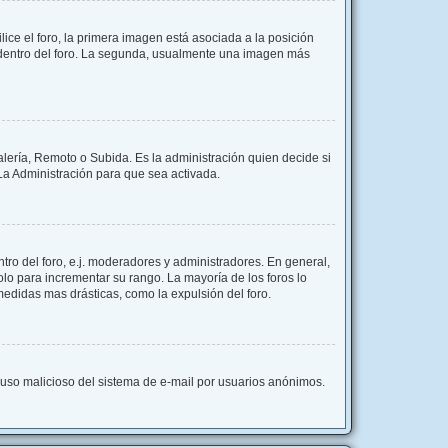
e el foro, la primera imagen está asociada a la posición
s dentro del foro. La segunda, usualmente una imagen más
alería, Remoto o Subida. Es la administración quien decide si
a Administración para que sea activada.
ro del foro, e.j. moderadores y administradores. En general,
lo para incrementar su rango. La mayoría de los foros lo
edidas mas drásticas, como la expulsión del foro.
el uso malicioso del sistema de e-mail por usuarios anónimos.