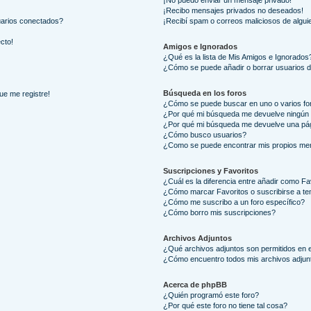
¡No puedo enviar un mensaje privado!
¡Recibo mensajes privados no deseados!
uarios conectados?
¡Recibí spam o correos maliciosos de alguie
ecto!
Amigos e Ignorados
¿Qué es la lista de Mis Amigos e Ignorados
¿Cómo se puede añadir o borrar usuarios d
Búsqueda en los foros
ue me registre!
¿Cómo se puede buscar en uno o varios fo
¿Por qué mi búsqueda me devuelve ningún 
¿Por qué mi búsqueda me devuelve una pág
¿Cómo busco usuarios?
¿Como se puede encontrar mis propios me
Suscripciones y Favoritos
¿Cuál es la diferencia entre añadir como Fa
¿Cómo marcar Favoritos o suscribirse a t
¿Cómo me suscribo a un foro específico?
¿Cómo borro mis suscripciones?
Archivos Adjuntos
¿Qué archivos adjuntos son permitidos en e
¿Cómo encuentro todos mis archivos adjun
Acerca de phpBB
¿Quién programó este foro?
¿Por qué este foro no tiene tal cosa?