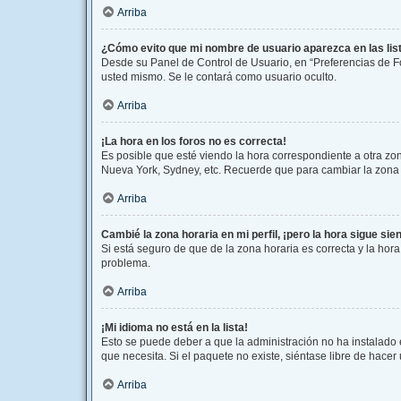
Arriba
¿Cómo evito que mi nombre de usuario aparezca en las li
Desde su Panel de Control de Usuario, en “Preferencias de F
usted mismo. Se le contará como usuario oculto.
Arriba
¡La hora en los foros no es correcta!
Es posible que esté viendo la hora correspondiente a otra zona
Nueva York, Sydney, etc. Recuerde que para cambiar la zona h
Arriba
Cambié la zona horaria en mi perfil, ¡pero la hora sigue sie
Si está seguro de que de la zona horaria es correcta y la hor
problema.
Arriba
¡Mi idioma no está en la lista!
Esto se puede deber a que la administración no ha instalado 
que necesita. Si el paquete no existe, siéntase libre de hace
Arriba