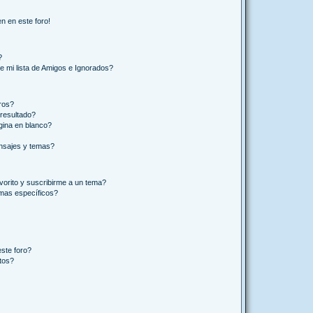
n en este foro!
?
e mi lista de Amigos e Ignorados?
ros?
resultado?
ina en blanco?
nsajes y temas?
vorito y suscribirme a un tema?
emas específicos?
ste foro?
tos?