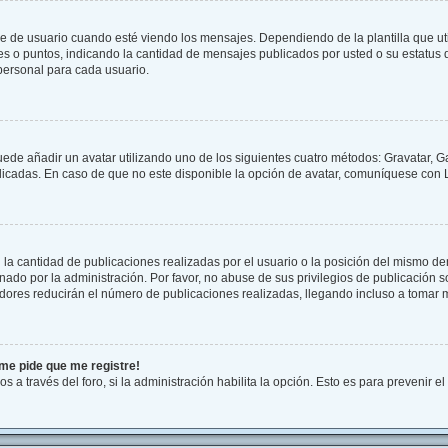
 usuario cuando esté viendo los mensajes. Dependiendo de la plantilla que utilic
ues o puntos, indicando la cantidad de mensajes publicados por usted o su estatu
personal para cada usuario.
uede añadir un avatar utilizando uno de los siguientes cuatro métodos: Gravatar, G
cadas. En caso de que no este disponible la opción de avatar, comuníquese con L
a cantidad de publicaciones realizadas por el usuario o la posición del mismo dent
do por la administración. Por favor, no abuse de sus privilegios de publicación so
dores reducirán el número de publicaciones realizadas, llegando incluso a tomar m
¡me pide que me registre!
s a través del foro, si la administración habilita la opción. Esto es para prevenir 