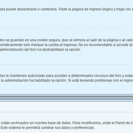
a puede desactivarla o cambiarla. Visite la página de ingreso (login) y haga clic
tos se guardan en una cookie segura, que se elimina al salir de la página o al cab
omáticamente solo marque la casilla al ingresar. No es recomendable si accede al f
a administración del foro ha deshabilitado la opción.
ales le mantienen autorizado para acceder a determinados recursos del foro y esta
i la administración ha habilitado la opción. Si está teniendo problemas con el ingr
s están archivados en nuestra base de datos. Para modificarlos, visite el Panel de
 Este sistema le permitirá cambiar sus datos y preferencias.