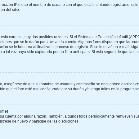
rección IP o que el nombre de usuario con el que está intentando registrarse, esté
n del sitio.
 está correcto, hay dos posibles razones. Si el Sistema de Protección Infantil (APP
ciones que se le darán para activar la cuenta. Algunos foros disponen que las cu
ión se le brindará al finalizar el proceso de registro. Si se le envió un e-mail, sig
 o tal vez haya sido capturada por un filtro anti-spam. Si está seguro de que la di
ero, asegúrese de que su nombre de usuario y contraseña se encuentren escritos c
e que el foro esté mal configurado por su dueño y/o tenga fallos en la programaci
arme!
 su cuenta por alguna razón. También, algunos foros periódicamente remueven sus
gistrese de nuevo y participe de las discuciones.