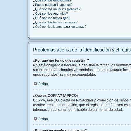
¿Qué son los emoticonos?
¿Puedo publicar imagenes?
¿Qué son los anuncios globales?
¿Qué son los anuncios?
¿Qué son los temas fijos?
¿Qué son los temas cerrados?
¿Qué son los iconos para los temas?
Problemas acerca de la identificación y el regis
¿Por qué me tengo que registrar?
No está obligado a hacerlo, la decisión la toman los Adminis
a contenidos adicionales y/o ventajas que como usuario invita
unos segundos. Es muy recomendable.
Arriba
¿Qué es COPPA? (APPCO)
COPPA, APPCO, o Acta de Privacidad y Protección de Niños men
recolectores de información, que el registro de niños sea esc
información personal identificable de un menor de edad.
Arriba
¿Por qué no puedo registrarme?