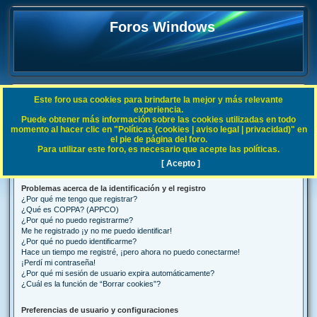
Foros Windows
Este foro usa cookies para brindarte la mejor y más relevante
FAQ
experiencia.
Puede obtener más información sobre las cookies utilizadas en todo
B
Índice general
Preguntas Frecuentes
momento al hacer clic en "Políticas (cookies | aviso legal | privacidad)" en
el pie de página del foro.
u
Para utilizar este foro, es necesario que acepte las políticas.
Preguntas Frecuentes
s
[ Acepto ]
c
Problemas acerca de la identificación y el registro
a
¿Por qué me tengo que registrar?
r
¿Qué es COPPA? (APPCO)
¿Por qué no puedo registrarme?
Me he registrado ¡y no me puedo identificar!
¿Por qué no puedo identificarme?
Hace un tiempo me registré, ¡pero ahora no puedo conectarme!
¡Perdí mi contraseña!
¿Por qué mi sesión de usuario expira automáticamente?
¿Cuál es la función de “Borrar cookies”?
Preferencias de usuario y configuraciones