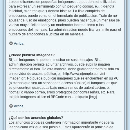
Los emoticonos son pequeñas imágenes que pueden ser utilizadas
para expresar un sentimiento con un pequeño código, e.j. :) denota
felicidad, mientras que :( denota tristeza. La lista completa de
emoticones puede verse en el formulario de publicación. Trate de no
abusar del uso de emoticonos, pues pueden hacer que un mensaje se
vuelva muy difícil de leer y un moderador borre el tema o los
emoticones del mensaje. La administración puede fijar un límite para el
número de emoticones a utilizar en un mensaje.
Arriba
¿Puedo publicar imagenes?
Sí, las imágenes se pueden mostrar en sus mensajes. Si la
administración permite adjuntar archivos, puede subir la imagen
directamente al foro. De otra manera, debe guardar primero su foto en
un servidor de acceso público, e.j. http://www.ejemplo.com/mi-
imagen.gif. No puede publicar imágenes que se encuentren en su PC
(a menos que sea un servidor de acceso público) ni tampoco las que
se encuentren guardadas bajo mecanismos de autenticación, e.j.
hotmail o yahoo correo, sitios protegidos por contraseñas, etc. Para
exhibir imágenes utilice el BBCode con la etiqueta [img].
Arriba
¿Qué son los anuncios globales?
Los anuncios globales contienen información importante y debería
leerlos cada vez que sea posible. Éstos aparecerán al principio de