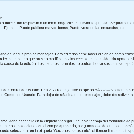
?
 publicar una respuesta a un tema, haga clic en “Enviar respuesta”. Seguramente n
as. Ejemplo: Puede publicar nuevos temas, Puede votar en las encuestas, etc.
r o editar sus propios mensajes. Para editarlos debe hacer clic en en botón
editar
o texto indicando que ha sido modificado y las veces que lo ha sido. No aparece s
 y la causa de la edición. Los usuarios normales no podrán borrar sus temas despu
l de Control de Usuario. Una vez creada, active la opción
Añadir firma
cuando publ
 de Control de Usuario. Para dejar de añadirla en los mensajes, debe desactivar l
mo, debe hacer clic en la etiqueta “Agregar Encuesta” debajo del formulario de publ
 y al menos dos opciones en el campo apropiado, asegurándose de que cada opción 
de seleccionar en la etiqueta “Opciones por usuario”, el tiempo límite en días para