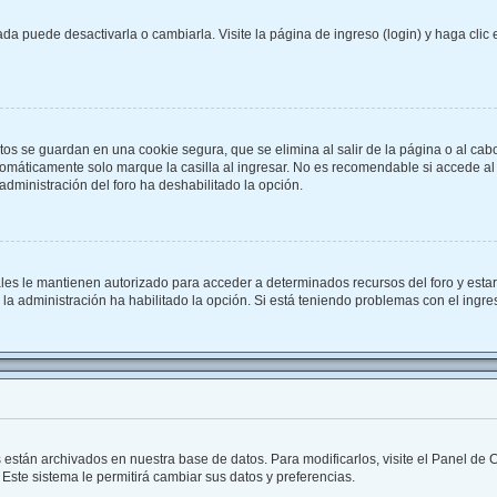
a puede desactivarla o cambiarla. Visite la página de ingreso (login) y haga clic
tos se guardan en una cookie segura, que se elimina al salir de la página o al cab
omáticamente solo marque la casilla al ingresar. No es recomendable si accede al f
a administración del foro ha deshabilitado la opción.
ales le mantienen autorizado para acceder a determinados recursos del foro y esta
i la administración ha habilitado la opción. Si está teniendo problemas con el ingr
s están archivados en nuestra base de datos. Para modificarlos, visite el Panel de
 Este sistema le permitirá cambiar sus datos y preferencias.