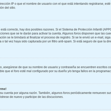
rección IP o que el nombre de usuario con el que está intentando registrarse, esté
n del sitio.
 está correcto, hay dos posibles razones. Si el Sistema de Protección Infantil (APP
ciones que se le darán para activar la cuenta. Algunos foros disponen que las cu
ión se le brindará al finalizar el proceso de registro. Si se le envió un e-mail, sig
 o tal vez haya sido capturada por un filtro anti-spam. Si está seguro de que la di
ero, asegúrese de que su nombre de usuario y contraseña se encuentren escritos c
e que el foro esté mal configurado por su dueño y/o tenga fallos en la programaci
arme!
 su cuenta por alguna razón. También, algunos foros periódicamente remueven sus
gistrese de nuevo y participe de las discuciones.