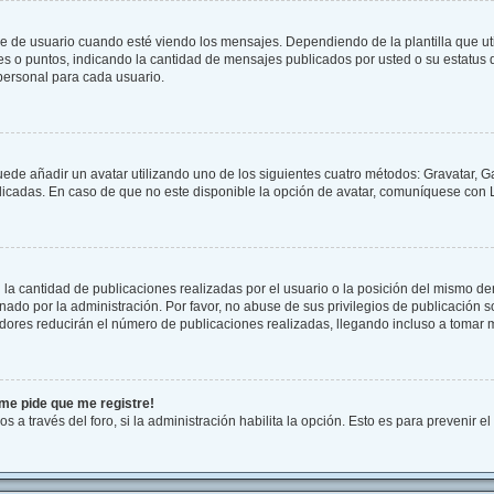
 usuario cuando esté viendo los mensajes. Dependiendo de la plantilla que utilic
ues o puntos, indicando la cantidad de mensajes publicados por usted o su estatu
personal para cada usuario.
uede añadir un avatar utilizando uno de los siguientes cuatro métodos: Gravatar, G
cadas. En caso de que no este disponible la opción de avatar, comuníquese con L
a cantidad de publicaciones realizadas por el usuario o la posición del mismo dent
do por la administración. Por favor, no abuse de sus privilegios de publicación so
dores reducirán el número de publicaciones realizadas, llegando incluso a tomar m
¡me pide que me registre!
s a través del foro, si la administración habilita la opción. Esto es para prevenir 