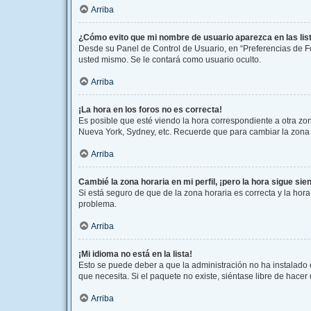
Arriba
¿Cómo evito que mi nombre de usuario aparezca en las li
Desde su Panel de Control de Usuario, en “Preferencias de F
usted mismo. Se le contará como usuario oculto.
Arriba
¡La hora en los foros no es correcta!
Es posible que esté viendo la hora correspondiente a otra zona
Nueva York, Sydney, etc. Recuerde que para cambiar la zona h
Arriba
Cambié la zona horaria en mi perfil, ¡pero la hora sigue sie
Si está seguro de que de la zona horaria es correcta y la hor
problema.
Arriba
¡Mi idioma no está en la lista!
Esto se puede deber a que la administración no ha instalado 
que necesita. Si el paquete no existe, siéntase libre de hace
Arriba