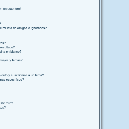
n en este foro!
?
e mi lista de Amigos e Ignorados?
ros?
resultado?
ina en blanco?
nsajes y temas?
vorito y suscribirme a un tema?
emas específicos?
ste foro?
tos?