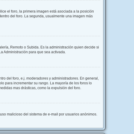
e el foro, la primera imagen está asociada a la posición
s dentro del foro. La segunda, usualmente una imagen más
alería, Remoto o Subida. Es la administración quien decide si
a Administración para que sea activada.
ro del foro, e.j. moderadores y administradores. En general,
lo para incrementar su rango. La mayoría de los foros lo
edidas mas drásticas, como la expulsión del foro.
el uso malicioso del sistema de e-mail por usuarios anónimos.