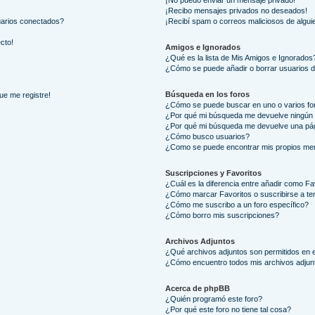
¡No puedo enviar un mensaje privado!
¡Recibo mensajes privados no deseados!
uarios conectados?
¡Recibí spam o correos maliciosos de alguie
ecto!
Amigos e Ignorados
¿Qué es la lista de Mis Amigos e Ignorados
¿Cómo se puede añadir o borrar usuarios d
Búsqueda en los foros
ue me registre!
¿Cómo se puede buscar en uno o varios fo
¿Por qué mi búsqueda me devuelve ningún 
¿Por qué mi búsqueda me devuelve una pág
¿Cómo busco usuarios?
¿Como se puede encontrar mis propios me
Suscripciones y Favoritos
¿Cuál es la diferencia entre añadir como Fa
¿Cómo marcar Favoritos o suscribirse a t
¿Cómo me suscribo a un foro específico?
¿Cómo borro mis suscripciones?
Archivos Adjuntos
¿Qué archivos adjuntos son permitidos en e
¿Cómo encuentro todos mis archivos adjun
Acerca de phpBB
¿Quién programó este foro?
¿Por qué este foro no tiene tal cosa?