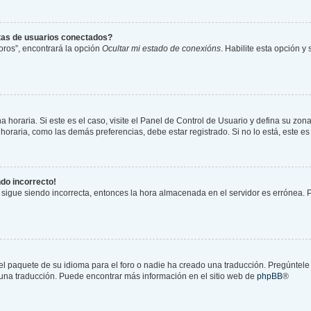
stas de usuarios conectados?
oros”, encontrará la opción
Ocultar mi estado de conexións
. Habilite esta opción 
 horaria. Si este es el caso, visite el Panel de Control de Usuario y defina su zona
oraria, como las demás preferencias, debe estar registrado. Si no lo está, este 
ndo incorrecto!
a sigue siendo incorrecta, entonces la hora almacenada en el servidor es errónea.
el paquete de su idioma para el foro o nadie ha creado una traducción. Pregúntele 
r una traducción. Puede encontrar más información en el sitio web de
phpBB
®