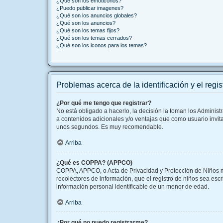
¿Qué son los emoticonos?
¿Puedo publicar imagenes?
¿Qué son los anuncios globales?
¿Qué son los anuncios?
¿Qué son los temas fijos?
¿Qué son los temas cerrados?
¿Qué son los iconos para los temas?
Problemas acerca de la identificación y el regis
¿Por qué me tengo que registrar?
No está obligado a hacerlo, la decisión la toman los Adminis
a contenidos adicionales y/o ventajas que como usuario invita
unos segundos. Es muy recomendable.
Arriba
¿Qué es COPPA? (APPCO)
COPPA, APPCO, o Acta de Privacidad y Protección de Niños men
recolectores de información, que el registro de niños sea esc
información personal identificable de un menor de edad.
Arriba
¿Por qué no puedo registrarme?